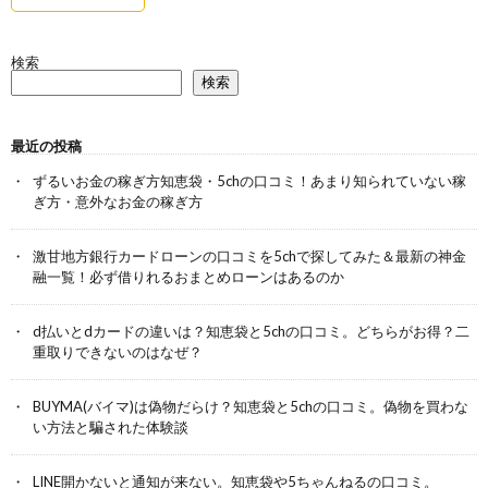
検索
検索
最近の投稿
ずるいお金の稼ぎ方知恵袋・5chの口コミ！あまり知られていない稼
ぎ方・意外なお金の稼ぎ方
激甘地方銀行カードローンの口コミを5chで探してみた＆最新の神金
融一覧！必ず借りれるおまとめローンはあるのか
d払いとdカードの違いは？知恵袋と5chの口コミ。どちらがお得？二
重取りできないのはなぜ？
BUYMA(バイマ)は偽物だらけ？知恵袋と5chの口コミ。偽物を買わな
い方法と騙された体験談
LINE開かないと通知が来ない。知恵袋や5ちゃんねるの口コミ。