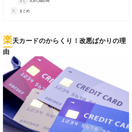
4.1.
JCB CARD W
5.
まとめ
楽
天カードのからくり！改悪ばかりの理
由