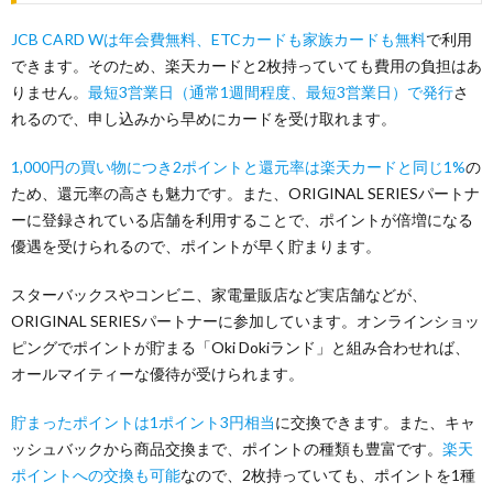
JCB CARD Wは年会費無料、ETCカードも家族カードも無料
で利用
できます。そのため、楽天カードと2枚持っていても費用の負担はあ
りません。
最短3営業日（通常1週間程度、最短3営業日）で発行
さ
れるので、申し込みから早めにカードを受け取れます。
1,000円の買い物につき2ポイントと還元率は楽天カードと同じ1%
の
ため、還元率の高さも魅力です。また、ORIGINAL SERIESパートナ
ーに登録されている店舗を利用することで、ポイントが倍増になる
優遇を受けられるので、ポイントが早く貯まります。
スターバックスやコンビニ、家電量販店など実店舗などが、
ORIGINAL SERIESパートナーに参加しています。オンラインショッ
ピングでポイントが貯まる「Oki Dokiランド」と組み合わせれば、
オールマイティーな優待が受けられます。
貯まったポイントは1ポイント3円相当
に交換できます。また、キャ
ッシュバックから商品交換まで、ポイントの種類も豊富です。
楽天
ポイントへの交換も可能
なので、2枚持っていても、ポイントを1種