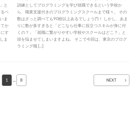
」と
訓練としてプログラミングを学び就職できるという学校か
するベ
ら、職業支援付きのプログラミングスクールまで様々。 その
いま
数はざっと調べても90校以上あるでしょう(*)！ しかし、あま
ってか
りに数が多すぎると「どこなら仕事に役立つスキルが身に付
メにす
くの？」「就職に繋がりやすい学校やスクールはどこ？」と
しま
頭を悩ませてしまいますよね。 そこで今回は、東京のプログ
ラミング職 […]
1
…
8
NEXT