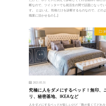
断なので、ツイッターでも就活生の間で話題になってい
す。 とはいえ、性格だけを診断するものなので、どの
職業に活かせるの […]
2021.05.31
究極に人をダメにするベッド！無印、
リ、秘密基地、IKEAなど
人をダメにするベッドが欲しいけど「数が多くてどれを