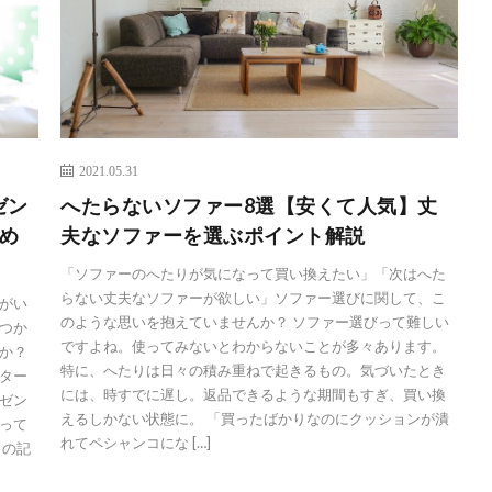
2021.05.31
ゼン
へたらないソファー8選【安くて人気】丈
め
夫なソファーを選ぶポイント解説
「ソファーのへたりが気になって買い換えたい」「次はへた
らない丈夫なソファーが欲しい」ソファー選びに関して、こ
がい
のような思いを抱えていませんか？ ソファー選びって難しい
つか
ですよね。使ってみないとわからないことが多々あります。
か？
特に、へたりは日々の積み重ねで起きるもの。気づいたとき
ター
には、時すでに遅し。返品できるような期間もすぎ、買い換
ゼン
えるしかない状態に。 「買ったばかりなのにクッションが潰
って
れてペシャンコにな […]
この記