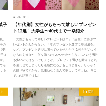
2021.05.31
菓子
【年代別】女性がもらって嬉しいプレゼン
ト12選！大学生〜40代まで一挙紹介
礼、
「女性がもらって嬉しいプレゼントは？」「誕生日に喜ぶプ
手の
レゼントがわからない」「妻のプレゼント選びに毎回困る」
で処
など、プレゼント選びに困っていませんか？ 女性がどのよう
菓子は
なものを好きか、何を贈ったらいいかわからない…という男性
す。
も多いのではないでしょうか。 プレゼント選びを間違うと気
でも
を遣わせてしまったり迷惑になるかもしれません。せっかく
しいお
の贈り物ですから、気兼ねなく喜んで欲しいですよね。 そこ
でこの記事では […]
ント
家具