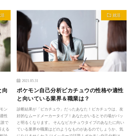
就活
就活
2021.05.31
と向
ポケモン自己分析ピカチュウの性格や適性
と向いている業界＆職業は？
モン
診断結果が「ピカチュウ」だったあなた！ピカチュウは、友
適性
好的なムードメーカータイプ！あなたがいるとその場がパッ
は誰で
と明るくなります。 そんなピカチュウタイプのあなたに向い
答える
ている業界や職業はどのようなものがあるのでしょうか、気
析診
になりませんか？ ツイッターで話題！ポケモン自己分析は、