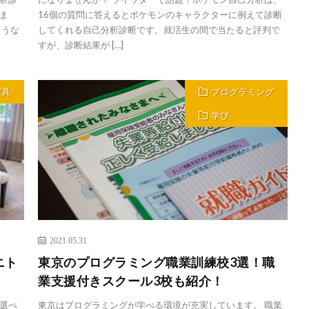
ま
16個の質問に答えるとポケモンのキャラクターに例えて診断
ような
してくれる自己分析診断です。就活生の間で当たると評判で
すが、診断結果が […]
家具
プログラミング
学び
2021.05.31
ニト
東京のプログラミング職業訓練校3選！職
業支援付きスクール3校も紹介！
選べ
東京はプログラミングが学べる環境が充実しています。 職業