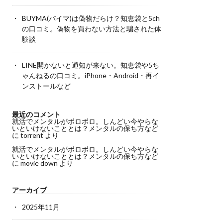
BUYMA(バイマ)は偽物だらけ？知恵袋と5ch
の口コミ。偽物を買わない方法と騙された体
験談
LINE開かないと通知が来ない。知恵袋や5ち
ゃんねるの口コミ。iPhone・Android・再イ
ンストールなど
最近のコメント
就活でメンタルがボロボロ。しんどい今やらな
いといけないこととは？メンタルの保ち方など
に
torrent
より
就活でメンタルがボロボロ。しんどい今やらな
いといけないこととは？メンタルの保ち方など
に
movie down
より
アーカイブ
2025年11月