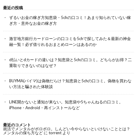
最近の投稿
ずるいお金の稼ぎ方知恵袋・5chの口コミ！あまり知られていない稼
ぎ方・意外なお金の稼ぎ方
激甘地方銀行カードローンの口コミを5chで探してみた＆最新の神金
融一覧！必ず借りれるおまとめローンはあるのか
d払いとdカードの違いは？知恵袋と5chの口コミ。どちらがお得？二
重取りできないのはなぜ？
BUYMA(バイマ)は偽物だらけ？知恵袋と5chの口コミ。偽物を買わな
い方法と騙された体験談
LINE開かないと通知が来ない。知恵袋や5ちゃんねるの口コミ。
iPhone・Android・再インストールなど
最近のコメント
就活でメンタルがボロボロ。しんどい今やらないといけないこととは？
メンタルの保ち方など
に
torrent
より