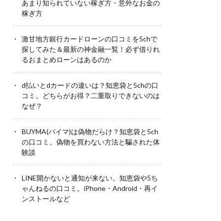
あまり知られていない稼ぎ方・意外なお金の
稼ぎ方
激甘地方銀行カードローンの口コミを5chで
探してみた＆最新の神金融一覧！必ず借りれ
るおまとめローンはあるのか
d払いとdカードの違いは？知恵袋と5chの口
コミ。どちらがお得？二重取りできないのは
なぜ？
BUYMA(バイマ)は偽物だらけ？知恵袋と5ch
の口コミ。偽物を買わない方法と騙された体
験談
LINE開かないと通知が来ない。知恵袋や5ち
ゃんねるの口コミ。iPhone・Android・再イ
ンストールなど