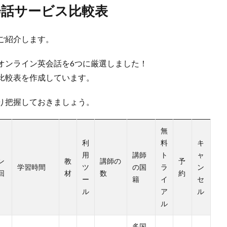
話サービス比較表
ご紹介します。
オンライン英会話を6つに厳選しました！
比較表を作成しています。
り把握しておきましょう。
無
利
料
キ
用
講師
ト
ャ
ン
教
講師の
予
学習時間
ツ
の国
ラ
ン
回
材
数
約
ー
籍
イ
セ
ル
ア
ル
ル
多国