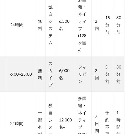
独
籍・
自
ネイ
15
30
無
シ
6,500
ティ
2
24時間
分
分
料
ス
名
ブ
回
前
前
テ
(128
ム
ヶ国
~)
ス
フィ
5
30
無
カ
6,000
2
6:00~25:00
リピ
分
分
料
イ
名
回
ン
前
前
プ
多国
独
籍・
一
自
ネイ
予
1
7
部
シ
12,000
ティ
約
時
24時間
日
有
ス
名~
ブ
不
間
間