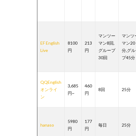
マンツー
マンツ
EF English
8100
213
マン8回,
マン20
Live
円
円
グループ
分,グ
30回
プ45分
QQEnglish
3,685
460
オンライ
8回
25分
円~
円
ン
5980
177
hanaso
毎日
25分
円
円