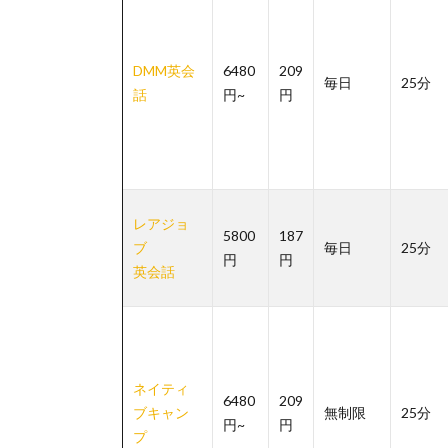
DMM英会
6480
209
毎日
25分
話
円~
円
レアジョ
5800
187
ブ
毎日
25分
円
円
英会話
ネイティ
6480
209
ブキャン
無制限
25分
円~
円
プ