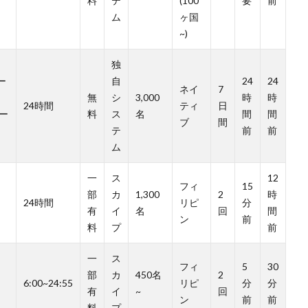
料
テ
(100
要
前
ム
ヶ国
~)
独
ー
自
24
24
ネイ
7
無
シ
3,000
時
時
24時間
ティ
日
ルー
料
ス
名
間
間
ブ
間
テ
前
前
ム
一
ス
12
フィ
15
部
カ
1,300
2
時
24時間
リピ
分
有
イ
名
回
間
ン
前
料
プ
前
一
ス
フィ
5
30
部
カ
450名
2
6:00~24:55
リピ
分
分
有
イ
~
回
ン
前
前
料
プ