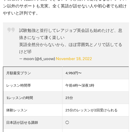
ン以外のサポートも充実。全く英語が話せない人や初心者でも続け
やすいと評判です。
試験勉強と並行してレアジョブ英会話も始めたけど、息
抜きになって凄く楽しい
英語全然分からないから、ほぼ雰囲気とノリで話してる
けど🤣
— moon (@6_uoow)
November 18, 2022
月額最安プラン
4,980円〜
レッスン時間帯
午前6時〜深夜1時
1レッスンの時間
25分
体験レッスン
25分のレッスンが2回受けられる
日本語が話せる講師
◯