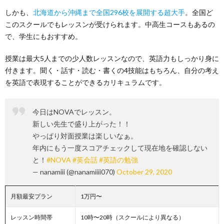
しかも、
北海道から沖縄まで全国296校を展開する超大手
。全国ど
このスクールでもレッスンが受けられます。中高生コースもあるの
で、学生にもおすすめ。
授業は最大5人までの少人数レッスンなので、英語力もしっかり身に
付きます。聞く・話す・読む・書くの4技能はもちろん、自分の考え
を英語で表現することができるカリキュラムです。
今日はNOVAでレッスン。
新しい先生で盛り上がった！！
やっぱり対面授業は楽しいなぁ。
年内にもう一度スコアチェックして現在地を確認しない
と！
#NOVA
#英会話
#英語の勉強
— nanamiii (@nanamiiii070)
October 29, 2020
月額最安プラン
1万円〜
レッスン時間帯
10時〜20時（スクールにより異なる）