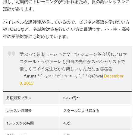
用し、定期的にトレーニングが行われるため、質の高いレッスンに
定評があります。
ハイレベルな講師陣が揃っているので、ビジネス英語を学びたい方
やTOEICなど、各試験対策を行いたい方に最適です。小・中・高校
生の英語対策にも対応しています。
学ぶって超楽し～ぃ ヽ(*´∀｀*)ﾉ シェーン英会話もアロマ
スクール・ラヴァーレも担当の先生がスペシャリストで
優しくてイイ先生だから楽しいぃんだなぁ👏👏👏
— furuna *:ﾟ+｡.♡.+*✩⡱ ☆ ∻∹⋰⋰ * (@3iwa)
December
8, 2015
月額最安プラン
8,370円〜
レッスン時間帯
スクールにより異なる
1レッスンの時間
40分