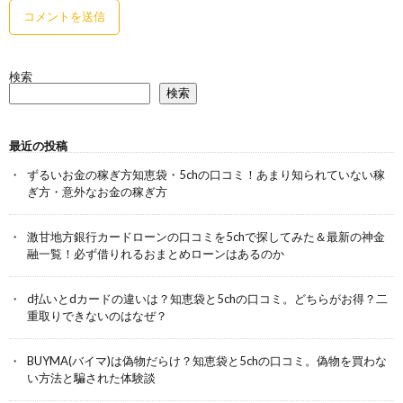
検索
検索
最近の投稿
ずるいお金の稼ぎ方知恵袋・5chの口コミ！あまり知られていない稼
ぎ方・意外なお金の稼ぎ方
激甘地方銀行カードローンの口コミを5chで探してみた＆最新の神金
融一覧！必ず借りれるおまとめローンはあるのか
d払いとdカードの違いは？知恵袋と5chの口コミ。どちらがお得？二
重取りできないのはなぜ？
BUYMA(バイマ)は偽物だらけ？知恵袋と5chの口コミ。偽物を買わな
い方法と騙された体験談