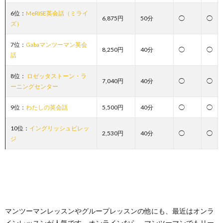
6位：
MeRISE英会話（ミライ
6,875円
50分
◯
◯
ズ）
7位：
Gabaマンツーマン英会
8,250円
40分
◯
◯
話
8位：
ロゼッタストーン・ラ
7,040円
40分
◯
◯
ーニングセンター
9位：
わたしの英会話
5,500円
40分
◯
◯
10位：
イングリッシュビレッ
2,530円
40分
◯
◯
ジ
マンツーマンレッスンやグループレッスンの他にも、最近はオンラ
インレッスンが人気です。オンラインなら、マンツーマンでもリー