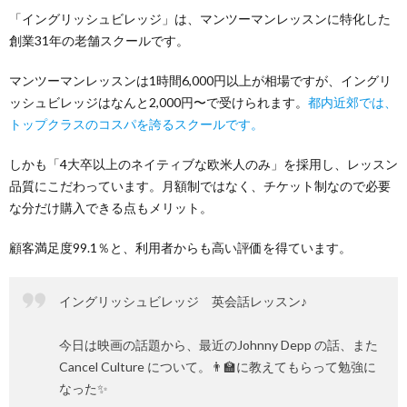
「イングリッシュビレッジ」は、マンツーマンレッスンに特化した
創業31年の老舗スクールです。
マンツーマンレッスンは1時間6,000円以上が相場ですが、イングリ
ッシュビレッジはなんと2,000円〜で受けられます。
都内近郊では、
トップクラスのコスパを誇るスクールです。
しかも「4大卒以上のネイティブな欧米人のみ」を採用し、レッスン
品質にこだわっています。月額制ではなく、チケット制なので必要
な分だけ購入できる点もメリット。
顧客満足度99.1％と、利用者からも高い評価を得ています。
イングリッシュビレッジ 英会話レッスン♪
今日は映画の話題から、最近のJohnny Depp の話、また
Cancel Culture について。👨‍🏫に教えてもらって勉強に
なった✨