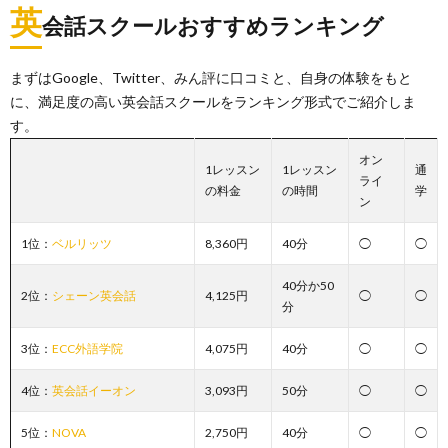
英
会話スクールおすすめランキング
まずはGoogle、Twitter、みん評に口コミと、自身の体験をもと
に、満足度の高い英会話スクールをランキング形式でご紹介しま
す。
オン
1レッスン
1レッスン
通
ライ
の料金
の時間
学
ン
1位：
ベルリッツ
8,360円
40分
◯
◯
40分か50
2位：
シェーン英会話
4,125円
◯
◯
分
3位：
ECC外語学院
4,075円
40分
◯
◯
4位：
英会話イーオン
3,093円
50分
◯
◯
5位：
NOVA
2,750円
40分
◯
◯