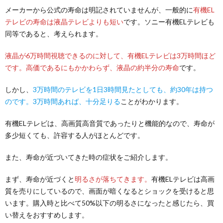
メーカーから公式の寿命は明記されていませんが、一般的に
有機EL
テレビの寿命は液晶テレビよりも短い
です。ソニー有機ELテレビも
同等であると、考えられます。
液晶が6万時間視聴できるのに対して、有機ELテレビは3万時間ほど
です。高価であるにもかかわらず、液晶の約半分の寿命
です。
しかし、
3万時間のテレビを1日3時間見たとしても、約30年は持つ
のです。3万時間あれば、十分足りる
ことがわかります。
有機ELテレビは、高画質高音質であったりと機能的なので、寿命が
多少短くても、許容する人がほとんどです。
また、寿命が近づいてきた時の症状をご紹介します。
まず、寿命が近づくと
明るさが落ちてきます。
有機ELテレビは高画
質を売りにしているので、画面が暗くなるとショックを受けると思
います。購入時と比べて50%以下の明るさになったと感じたら、買
い替えをおすすめします。