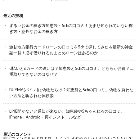
最近の投稿
ずるいお金の稼ぎ方知恵袋・5chの口コミ！あまり知られていない稼
ぎ方・意外なお金の稼ぎ方
激甘地方銀行カードローンの口コミを5chで探してみた＆最新の神金
融一覧！必ず借りれるおまとめローンはあるのか
d払いとdカードの違いは？知恵袋と5chの口コミ。どちらがお得？二
重取りできないのはなぜ？
BUYMA(バイマ)は偽物だらけ？知恵袋と5chの口コミ。偽物を買わな
い方法と騙された体験談
LINE開かないと通知が来ない。知恵袋や5ちゃんねるの口コミ。
iPhone・Android・再インストールなど
最近のコメント
就活でメンタルがボロボロ。しんどい今やらないといけないこととは？