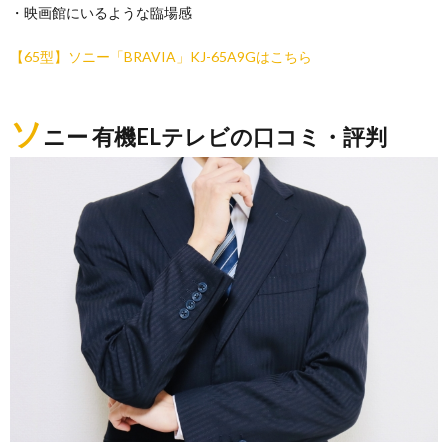
・映画館にいるような臨場感
【65型】ソニー「BRAVIA」KJ-65A9Gはこちら
ソ
ニー 有機ELテレビの口コミ・評判