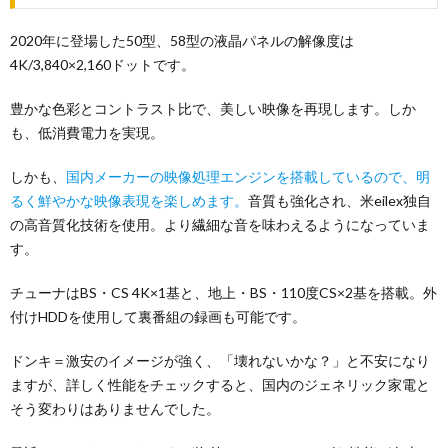
2020年に登場した50型、58型の液晶パネルの解像度は
4K/3,840×2,160ドットです。
豊かな色彩とコントラスト比で、美しい映像を再現します。しか
も、低消費電力を実現。
しかも、
国内メーカーの映像処理エンジンを搭載しているので、明
るく鮮やかな映像表現を楽しめます。
音質も強化され、米eilex独自
の高音質化技術を使用。より繊細な音を味わえるようになっていま
す。
チューナはBS・CS 4K×1基と、地上・BS・110度CS×2基を搭載。外
付けHDDを使用して裏番組の録画も可能です。
ドンキ＝激安のイメージが強く、「壊れないかな？」と不安になり
ますが、詳しく性能をチェックすると、国内のジェネリック家電と
そう変わりはありませんでした。