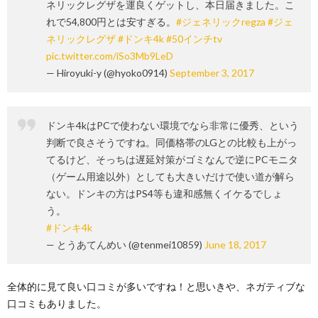
ネリックレグザを運良くゲットし、本日届きました。こ
れで54,800円とは安すぎる。
#ジェネリックregza
#ジェ
ネリックレグザ
#ドンキ4k
#50インチtv
pic.twitter.com/iSo3Mb9LeD
— Hiroyuki-y (@hyoko0914)
September 3, 2017
ドンキ4kはPCで使わない環境でなら非常に優秀、という
判断で良さそうですね。同価格帯のLGとの比較も上がっ
てるけど、そっちは遅延対策がゴミなんで逆にPCモニタ
（ゲーム用途以外）としても大きいだけで使い道が解ら
ない。ドンキの方はPS4等も違和感無くイケるでしょ
う。
#ドンキ4k
— とうあてんめい (@tenmei10859)
June 18, 2017
全体的に見て良い口コミが多いですね！と思いきや、ネガティブな
口コミもありました。