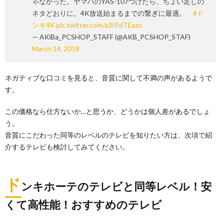
ゃなかった。ヤマハのYAS-107つけたら、ちょい足しの
ネタどおりに。4K放送始まるまでの繋ぎに最適。
#ド
ンキ4K
pic.twitter.com/a3IPdTEazo
— AKiBa_PCSHOP_STAFF (@AKB_PCSHOP_STAF)
March 14, 2018
ネガティブな口コミを見ると、音質に関して不満の声があるようで
す。
この価格なら仕方ないか…と思うか、どうかは個人差があるでしょ
う。
音質にこだわった同等のレベルのテレビを知りたい方は、次項で紹
介するテレビも検討してみてください。
ド
ンキホーテのテレビと同等レベル！安
くて高性能！おすすめのテレビ