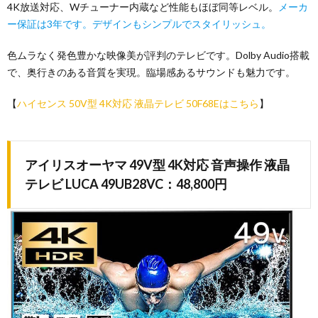
4K放送対応、Wチューナー内蔵など性能もほぼ同等レベル。
メーカ
ー保証は3年です。デザインもシンプルでスタイリッシュ。
色ムラなく発色豊かな映像美が評判のテレビです。Dolby Audio搭載
で、奥行きのある音質を実現。臨場感あるサウンドも魅力です。
【
ハイセンス 50V型 4K対応 液晶テレビ 50F68Eはこちら
】
アイリスオーヤマ 49V型 4K対応 音声操作 液晶
テレビ LUCA 49UB28VC：48,800円