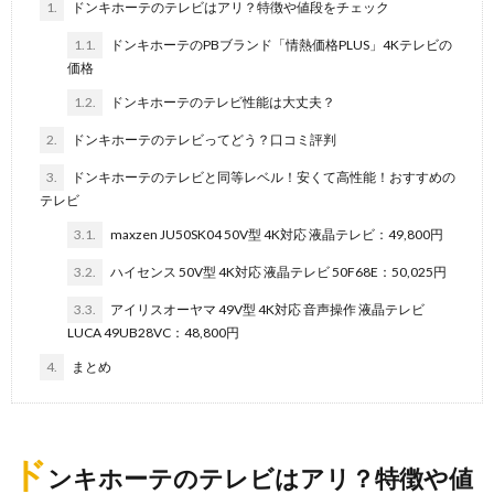
1.
ドンキホーテのテレビはアリ？特徴や値段をチェック
1.1.
ドンキホーテのPBブランド「情熱価格PLUS」4Kテレビの
価格
1.2.
ドンキホーテのテレビ性能は大丈夫？
2.
ドンキホーテのテレビってどう？口コミ評判
3.
ドンキホーテのテレビと同等レベル！安くて高性能！おすすめの
テレビ
3.1.
maxzen JU50SK04 50V型 4K対応 液晶テレビ：49,800円
3.2.
ハイセンス 50V型 4K対応 液晶テレビ 50F68E：50,025円
3.3.
アイリスオーヤマ 49V型 4K対応 音声操作 液晶テレビ
LUCA 49UB28VC：48,800円
4.
まとめ
ド
ンキホーテのテレビはアリ？特徴や値