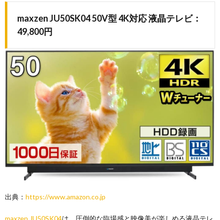
maxzen JU50SK04 50V型 4K対応 液晶テレビ：
49,800円
出典：
https://www.amazon.co.jp
maxzen JU50SK04
は、圧倒的な臨場感と映像美が楽しめる液晶テレ