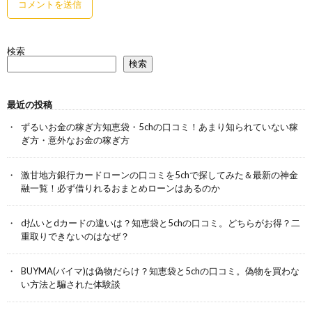
検索
検索
最近の投稿
ずるいお金の稼ぎ方知恵袋・5chの口コミ！あまり知られていない稼
ぎ方・意外なお金の稼ぎ方
激甘地方銀行カードローンの口コミを5chで探してみた＆最新の神金
融一覧！必ず借りれるおまとめローンはあるのか
d払いとdカードの違いは？知恵袋と5chの口コミ。どちらがお得？二
重取りできないのはなぜ？
BUYMA(バイマ)は偽物だらけ？知恵袋と5chの口コミ。偽物を買わな
い方法と騙された体験談