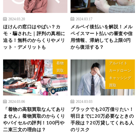
2024.03.20
2024.03.17
ほけんの窓口はやばい？カ
メルペイ後払いを解説！メル
モ・騙された｜評判の真相に
ペイスマート払いの審査や信
迫る！無料のからくりやメリ
用情報、滞納しても上限0円
ット・デメリットも
から復活する？
着物
アルバイト
買取
カードローン
キャッシング
買取
2024.03.06
2024.03.03
「着物の高額買取なんてあり
ブラックでも20万借りたい！
ません」着物買取のからくり
明日までに20万必要なときの
やバイセルの評判！100円や
手段は？20万貸してくれる人
二束三文の理由は？
のリスク