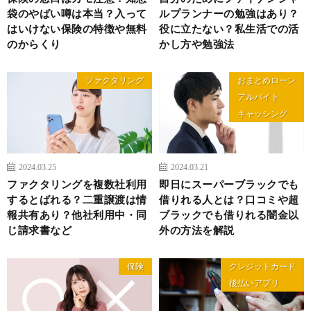
袋のやばい噂は本当？入って
ルプランナーの勉強はあり？
はいけない保険の特徴や無料
役に立たない？私生活での活
のからくり
かし方や勉強法
ファクタリング
おまとめローン
アルバイト
キャッシング
2024.03.25
2024.03.21
ファクタリングを複数社利用
即日にスーパーブラックでも
するとばれる？二重譲渡は情
借りれる人とは？口コミや超
報共有あり？他社利用中・同
ブラックでも借りれる闇金以
じ請求書など
外の方法を解説
保険
クレジットカード
後払いアプリ