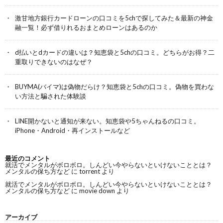
激甘地方銀行カードローンの口コミを5chで探してみた＆最新の神金
融一覧！必ず借りれるおまとめローンはあるのか
d払いとdカードの違いは？知恵袋と5chの口コミ。どちらがお得？二
重取りできないのはなぜ？
BUYMA(バイマ)は偽物だらけ？知恵袋と5chの口コミ。偽物を買わな
い方法と騙された体験談
LINE開かないと通知が来ない。知恵袋や5ちゃんねるの口コミ。
iPhone・Android・再インストールなど
最近のコメント
就活でメンタルがボロボロ。しんどい今やらないといけないこととは？
メンタルの保ち方など
に
torrent
より
就活でメンタルがボロボロ。しんどい今やらないといけないこととは？
メンタルの保ち方など
に
movie down
より
アーカイブ