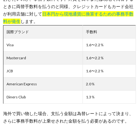
ときに両替手数料を払うのと同様、クレジットカードもカード会社
が利用店舗に対して
日本円から現地通貨に換算するための事務手数
料が発生
します。
国際ブランド
手数料
Visa
1.6〜2.2％
Mastercard
1.6〜2.2％
JCB
1.6〜2.2％
American Express
2.0％
Diners Club
1.3％
海外で買い物した場合、支払う金額は為替レートによって決まり、
さらに事務手数料が上乗せされた金額を払う必要があるのです。