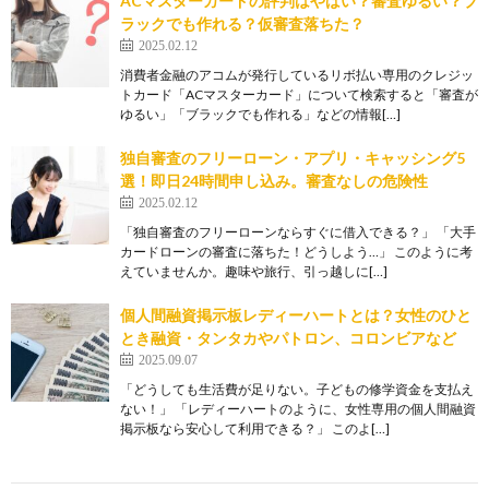
ACマスターカードの評判はやばい？審査ゆるい？ブ
ラックでも作れる？仮審査落ちた？
2025.02.12
消費者金融のアコムが発行しているリボ払い専用のクレジッ
トカード「ACマスターカード」について検索すると「審査が
ゆるい」「ブラックでも作れる」などの情報[…]
独自審査のフリーローン・アプリ・キャッシング5
選！即日24時間申し込み。審査なしの危険性
2025.02.12
「独自審査のフリーローンならすぐに借入できる？」 「大手
カードローンの審査に落ちた！どうしよう…」 このように考
えていませんか。趣味や旅行、引っ越しに[…]
個人間融資掲示板レディーハートとは？女性のひと
とき融資・タンタカやパトロン、コロンビアなど
2025.09.07
「どうしても生活費が足りない。子どもの修学資金を支払え
ない！」 「レディーハートのように、女性専用の個人間融資
掲示板なら安心して利用できる？」 このよ[…]