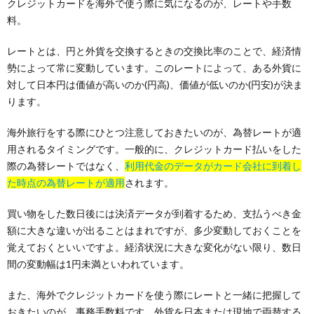
クレジットカードを海外で使う際に気になるのが、レートや手数
料。
レートとは、円と外貨を交換するときの交換比率のことで、経済情
勢によって常に変動しています。このレートによって、ある外貨に
対して日本円は価値が高いのか(円高)、価値が低いのか(円安)が決ま
ります。
海外旅行をする際にひとつ注意しておきたいのが、為替レートが適
用されるタイミングです。一般的に、クレジットカード払いをした
際の為替レートではなく、
利用代金のデータがカード会社に到着し
た時点の為替レートが適用
されます。
買い物をした数日後には決済データが到着するため、支払うべき金
額に大きな違いが出ることはまれですが、多少変動しておくことを
覚えておくといいですよ。経済状況に大きな変化がない限り、数日
間の変動幅は1円未満といわれています。
また、海外でクレジットカードを使う際にレートと一緒に把握して
おきたいのが、事務手数料です。外貨を日本または現地で両替する