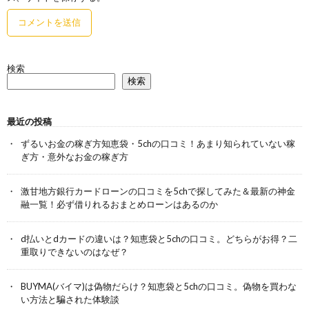
検索
検索
最近の投稿
ずるいお金の稼ぎ方知恵袋・5chの口コミ！あまり知られていない稼
ぎ方・意外なお金の稼ぎ方
激甘地方銀行カードローンの口コミを5chで探してみた＆最新の神金
融一覧！必ず借りれるおまとめローンはあるのか
d払いとdカードの違いは？知恵袋と5chの口コミ。どちらがお得？二
重取りできないのはなぜ？
BUYMA(バイマ)は偽物だらけ？知恵袋と5chの口コミ。偽物を買わな
い方法と騙された体験談