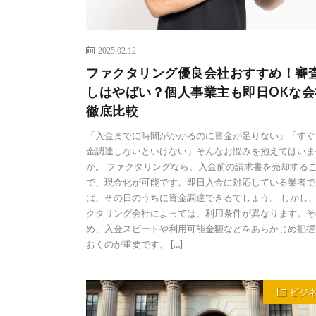
2025.02.12
ファクタリング優良会社おすすめ！審
しはやばい？個人事業主も即日OKな会
徹底比較
「入金までに時間がかかるのに資金が足りない」「すぐ
金調達しないといけない」そんなお悩みを抱えてはいま
か。 ファクタリングなら、入金前の請求書を売却する
で、現金化が可能です。即日入金に対応している業者で
ば、その日のうちに資金調達できるでしょう。 しかし
クタリング会社によっては、利用条件が異なります。そ
め、入金スピードや利用可能金額などをあらかじめ把握
おくのが重要です。 […]
ビジ