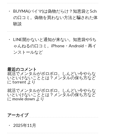
BUYMA(バイマ)は偽物だらけ？知恵袋と5ch
の口コミ。偽物を買わない方法と騙された体
験談
LINE開かないと通知が来ない。知恵袋や5ち
ゃんねるの口コミ。iPhone・Android・再イ
ンストールなど
最近のコメント
就活でメンタルがボロボロ。しんどい今やらな
いといけないこととは？メンタルの保ち方など
に
torrent
より
就活でメンタルがボロボロ。しんどい今やらな
いといけないこととは？メンタルの保ち方など
に
movie down
より
アーカイブ
2025年11月