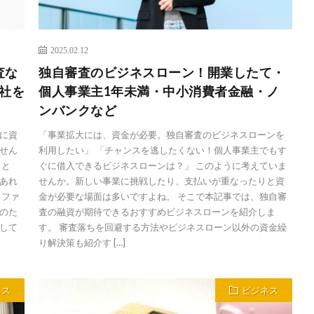
2025.02.12
査な
独自審査のビジネスローン！開業したて・
社を
個人事業主1年未満・中小消費者金融・ノ
ンバンクなど
に資
「事業拡大には、資金が必要。独自審査のビジネスローンを
せん
利用したい」 「チャンスを逃したくない！個人事業主でもす
こと
ぐに借入できるビジネスローンは？」 このように考えていま
あれ
せんか。新しい事業に挑戦したり、支払いが重なったりと資
、ファ
金が必要な場面は多いですよね。 そこで本記事では、独自審
のた
査の融資が期待できるおすすめビジネスローンを紹介しま
して
す。 審査落ちを回避する方法やビジネスローン以外の資金繰
り解決策も紹介す […]
ネス
ビジネス