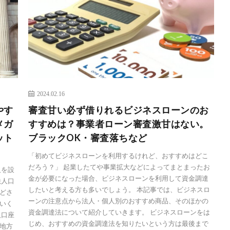
2024.02.16
やす
審査甘い必ず借りれるビジネスローンのお
メガ
すすめは？事業者ローン審査激甘はない。
ット
ブラックOK・審査落ちなど
「初めてビジネスローンを利用するけれど、おすすめはどこ
だろう？」 起業したてや事業拡大などによってまとまったお
人を設
金が必要になった場合、ビジネスローンを利用して資金調達
法人口
したいと考える方も多いでしょう。 本記事では、ビジネスロ
どさ
ーンの注意点から法人・個人別のおすすめ商品、そのほかの
いく
資金調達法について紹介していきます。 ビジネスローンをは
人口座
じめ、おすすめの資金調達法を知りたいという方は最後まで
地方