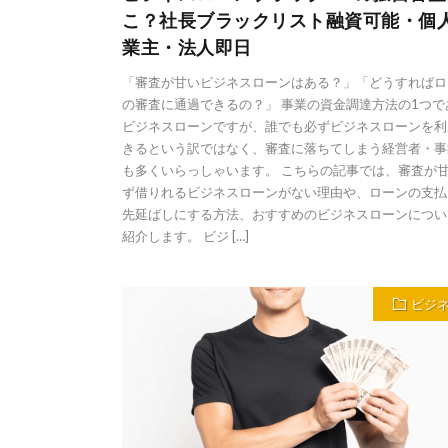
こ？社長ブラックリスト融資可能・個
業主・法人即日
「審査が甘いビジネスローンはある？」「どうすればロ
の審査に通過できるの？」 事業の資金調達方法の1つで
ビジネスローンですが、誰でも必ずビジネスローンを利
きるという訳ではなく、審査に落ちてしまう経営者・事
も多くいらっしゃいます。 こちらの記事では、審査が
ず借りれるビジネスローンがない理由や、ローンの支払
先延ばしにする方法、おすすめのビジネスローンについ
紹介します。 ビジ […]
ビジ