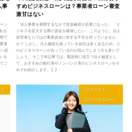
人事
すめビジネスローンは？事業者ローン審査
激甘はない
ーン
「法人事業を展開するなかで至急融資が必要になった」 「ビ
ある
ジネスを拡大する際の資金を確保したい」 このように、法人
用で
経営者ならではの事業資金に対する不安を持っていません
業者
か？ しかし、法人融資を扱っている会社は多くあるため、ど
甘い必
のビジネスローンが合っているのか悩んでしまう方も多いで
いを
しょう。 そこで本記事では、緊急時に役立つ法人融資とし
てご
て、おすすめの銀行系やノンバンク系のビジネスローンをそ
れぞれ紹介します。 […]
ネス
ビジネス
ビジネスローン