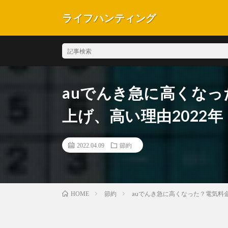
ライフハンティング
auでんき急に高くな
上げ、高い理由2022年
2022.04.09
節約
節約
auでんき急に高くなった？電気料
HOME