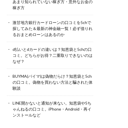
あまり知られていない稼ぎ方・意外なお金の
稼ぎ方
激甘地方銀行カードローンの口コミを5chで
探してみた＆最新の神金融一覧！必ず借りれ
るおまとめローンはあるのか
d払いとdカードの違いは？知恵袋と5chの口
コミ。どちらがお得？二重取りできないのは
なぜ？
BUYMA(バイマ)は偽物だらけ？知恵袋と5ch
の口コミ。偽物を買わない方法と騙された体
験談
LINE開かないと通知が来ない。知恵袋や5ち
ゃんねるの口コミ。iPhone・Android・再イ
ンストールなど