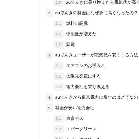
auでんきに乗り換えたら電気代が高
1.3.
auでんきの料金はなぜ急に高くなったの？
2.
燃料の高騰
2.1.
使用量が増えた
2.2.
漏電
2.3.
auでんきユーザーが電気代を安くする方法
3.
エアコンのお手入れ
3.1.
太陽光発電にする
3.2.
電力会社を乗り換える
3.3.
auでんきから東京電力に戻すのはどうなの
4.
料金が安い電力会社
5.
東京ガス
5.1.
エバーグリーン
5.2.