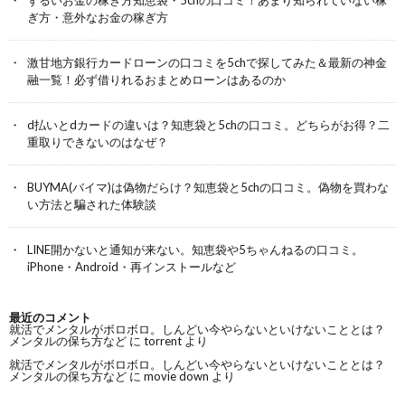
ずるいお金の稼ぎ方知恵袋・5chの口コミ！あまり知られていない稼
ぎ方・意外なお金の稼ぎ方
激甘地方銀行カードローンの口コミを5chで探してみた＆最新の神金
融一覧！必ず借りれるおまとめローンはあるのか
d払いとdカードの違いは？知恵袋と5chの口コミ。どちらがお得？二
重取りできないのはなぜ？
BUYMA(バイマ)は偽物だらけ？知恵袋と5chの口コミ。偽物を買わな
い方法と騙された体験談
LINE開かないと通知が来ない。知恵袋や5ちゃんねるの口コミ。
iPhone・Android・再インストールなど
最近のコメント
就活でメンタルがボロボロ。しんどい今やらないといけないこととは？
メンタルの保ち方など
に
torrent
より
就活でメンタルがボロボロ。しんどい今やらないといけないこととは？
メンタルの保ち方など
に
movie down
より