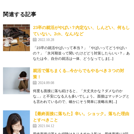
関連する記事
23卒の就活がやばい？内定ない、しんどい、何もし
ていない。2ch、なんJなど
2022.10.28
「23卒の就活やばいって本当？」「やばいってどうやばい
の？」「氷河期並って聞いたけどどう対策したらいい？」あ
なたは今、自分の就活は一体、どうなってしま[…]
就活で落ちまくる…今からでもやるべき３つの対
策！
2024.09.08
何度も面接に落ち続けると、「大丈夫かな？ダメなのか
な…」と不安になる人も多いでしょう。 面接はマッチングと
も言われているので、確かにそう簡単に攻略出来[…]
【最終面接に落ちた】辛い。ショック。落ちた理由
とすべきこと
2021.04.12
最終面接で落ちた経験はありますか？私は、最終面接に3回