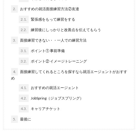
2.
おすすめの就活面接練習方法②友達
2.1.
緊張感をもって練習をする
2.2.
練習後にしっかりと改善点を伝えてもらう
3.
面接練習できない・・一人での練習方法
3.1.
ポイント① 事前準備
3.2.
ポイント② イメージトレーニング
4.
面接練習してくれるところを探すなら就活エージェントがおすす
め
4.1.
おすすめの就活エージェント
4.2.
JobSpring（ジョブスプリング）
4.3.
キャリアチケット
5.
最後に