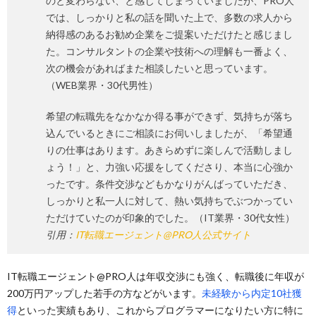
のと変わらない、と感じてしまっていましたが、PRO人
では、しっかりと私の話を聞いた上で、多数の求人から
納得感のあるお勧め企業をご提案いただけたと感じまし
た。コンサルタントの企業や技術への理解も一番よく、
次の機会があればまた相談したいと思っています。
（WEB業界・30代男性）
希望の転職先をなかなか得る事ができず、気持ちが落ち
込んでいるときにご相談にお伺いしましたが、「希望通
りの仕事はあります。あきらめずに楽しんで活動しまし
ょう！」と、力強い応援をしてくださり、本当に心強か
ったです。条件交渉などもかなりがんばっていただき、
しっかりと私一人に対して、熱い気持ちでぶつかってい
ただけていたのが印象的でした。（IT業界・30代女性）
引用：
IT転職エージェント@PRO人公式サイト
IT転職エージェント@PRO人は年収交渉にも強く、転職後に年収が
200万円アップした若手の方などがいます。
未経験から内定10社獲
得
といった実績もあり、これからプログラマーになりたい方に特に