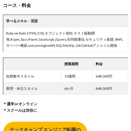
コース・料金
学べるスキル・言語
Ruby on Rails,HTML/CSS,オブジェクト指向,テスト駆動開
発,Rspec,Sass/Haml,JavaScript, jQuery,非同期通信,セキュリティ基礎, AWS,
サーバー構築,unicorn/nginxAPI,SQL/MySQL,Git/GitHubアジャイル開発
授業期間
料金
短期集中スタイル
10週間
648,000円
夜間・休日スタイル
6か月
848,000円
＊通学orオンライン
＊スクールは渋谷に
テックキャンプ エンジニア転職の