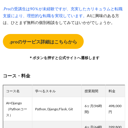
.Proの受講生は90％が未経験ですが、充実したカリキュラムと転職
支援により、理想的な転職を実現しています。
AIに興味のある方
は、ひとまず無料の個別相談をしてみてはいかがでしょうか。
.proのサービス詳細はこちらから
＊ボタンを押すと公式サイトへ遷移します
コース・料金
コース名
学べるスキル
授業期間
料金
AI×Django
6ヶ月(96時
498,000
（Pythonコー
Python, Django,Flask, Git
間)
円
ス）
4ヶ月(64時
399,800