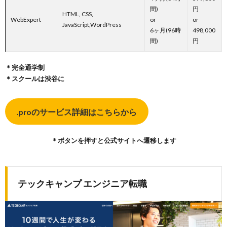
間)
円
HTML, CSS,
WebExpert
or
or
JavaScript,WordPress
6ヶ月(96時
498,000
間)
円
＊完全通学制
＊スクールは渋谷に
.proのサービス詳細はこちらから
＊ボタンを押すと公式サイトへ遷移します
テックキャンプ エンジニア転職