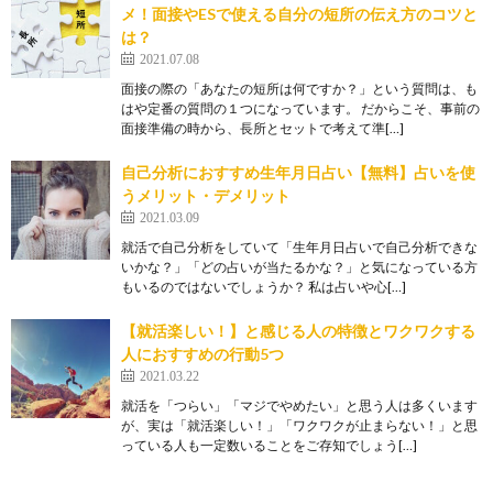
メ！面接やESで使える自分の短所の伝え方のコツと
は？
2021.07.08
面接の際の「あなたの短所は何ですか？」という質問は、も
はや定番の質問の１つになっています。 だからこそ、事前の
面接準備の時から、長所とセットで考えて準[…]
自己分析におすすめ生年月日占い【無料】占いを使
うメリット・デメリット
2021.03.09
就活で自己分析をしていて「生年月日占いで自己分析できな
いかな？」「どの占いが当たるかな？」と気になっている方
もいるのではないでしょうか？ 私は占いや心[…]
【就活楽しい！】と感じる人の特徴とワクワクする
人におすすめの行動5つ
2021.03.22
就活を「つらい」「マジでやめたい」と思う人は多くいます
が、実は「就活楽しい！」「ワクワクが止まらない！」と思
っている人も一定数いることをご存知でしょう[…]