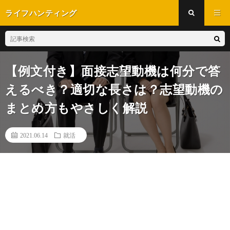
ライフハンティング
【例文付き】面接志望動機は何分で答
えるべき？適切な長さは？志望動機の
まとめ方もやさしく解説
2021.06.14
就活