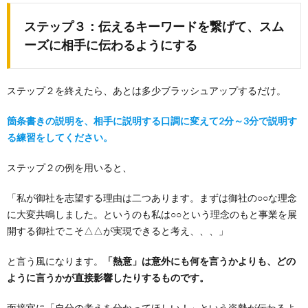
ステップ３：
伝えるキーワードを繋げて、スム
ーズに相手に伝わるようにする
ステップ２を終えたら、あとは多少ブラッシュアップするだけ。
箇条書きの説明を、相手に説明する口調に変えて2分～3分で説明す
る練習をしてください。
ステップ２の例を用いると、
「私が御社を志望する理由は二つあります。まずは御社の○○な理念
に大変共鳴しました。というのも私は○○という理念のもと事業を展
開する御社でこそ△△が実現できると考え、、、」
と言う風になります。
「熱意」は意外にも何を言うかよりも、どの
ように言うかが直接影響したりするものです。
面接官に「自分の考えを分かってほしい！」という姿勢が伝わるよ