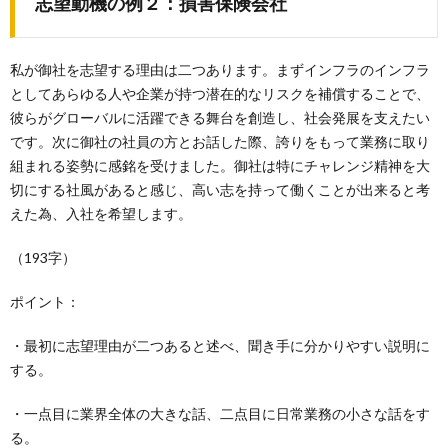
志望動機の例２：損害保険会社
私が御社を志望する理由は二つあります。まずインフラのインフラ
としてあらゆる人や企業が持つ潜在的なリスクを補償することで、
彼らがグローバルに活躍できる舞台を創造し、社会発展を支えたい
です。次に御社の社員の方とお話した際、誇りをもって業務に取り
組まれる姿勢に感銘を受けました。御社は特にチャレンジ精神を大
切にする社風があると感じ、高い志を持って働くことが出来ると考
えた為、入社を希望します。
（193字）
ポイント：
・最初に志望理由が二つあると述べ、聞き手に分かりやすい説明に
する。
・一点目に業界全体の大きな話、二点目に日常業務の小さな話をす
る。