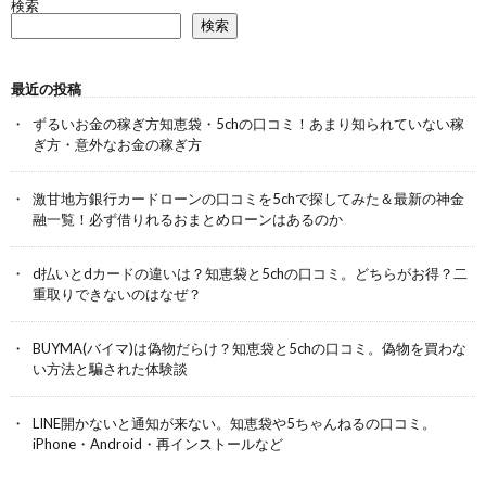
検索
検索
最近の投稿
ずるいお金の稼ぎ方知恵袋・5chの口コミ！あまり知られていない稼
ぎ方・意外なお金の稼ぎ方
激甘地方銀行カードローンの口コミを5chで探してみた＆最新の神金
融一覧！必ず借りれるおまとめローンはあるのか
d払いとdカードの違いは？知恵袋と5chの口コミ。どちらがお得？二
重取りできないのはなぜ？
BUYMA(バイマ)は偽物だらけ？知恵袋と5chの口コミ。偽物を買わな
い方法と騙された体験談
LINE開かないと通知が来ない。知恵袋や5ちゃんねるの口コミ。
iPhone・Android・再インストールなど