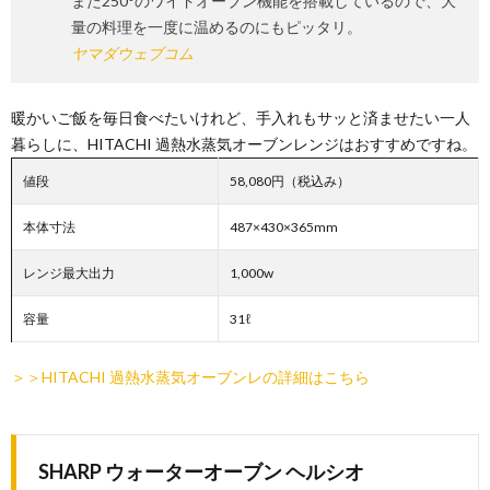
また250°のワイドオーブン機能を搭載しているので、大
量の料理を一度に温めるのにもピッタリ。
ヤマダウェブコム
暖かいご飯を毎日食べたいけれど、手入れもサッと済ませたい一人
暮らしに、HITACHI 過熱水蒸気オーブンレンジはおすすめですね。
値段
58,080円（税込み）
本体寸法
487×430×365mm
レンジ最大出力
1,000w
容量
31ℓ
＞＞HITACHI 過熱水蒸気オーブンレの詳細はこちら
SHARP ウォーターオーブン ヘルシオ