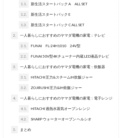
1.1.
新生活スタートパック A ALL SET
1.2.
新生活スタートパック E
1.3.
新生活スタートパック C ALL SET
2.
一人暮らしにおすすめのヤマダ電機の家電：テレビ
2.1.
FUNAI FL-24H1010 24V型
2.2.
FUNAI 50V型4Kチューナー内蔵 LED液晶テレビ
3.
一人暮らしにおすすめのヤマダ電機の家電：炊飯器
3.1.
HITACHI 圧力&スチームIH炊飯ジャー
3.2.
ZOJIRUSHI 圧力&IH炊飯ジャー
4.
一人暮らしにおすすめのヤマダ電機の家電：電子レンジ
4.1.
HITACHI 過熱水蒸気オーブンレンジ
4.2.
SHARP ウォーターオーブン ヘルシオ
5.
まとめ