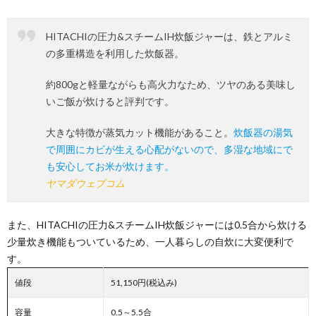
HITACHIの圧力&スチームIH炊飯ジャーは、鉄とアルミ
の多重構造を利用した炊飯器。
約800gと軽量ながらも高火力なため、ツヤのある美味し
いご飯が炊けると評判です。
大きな特徴が蒸気カット機能があること。
炊飯器の湯気
で周囲にカビが生える心配がないので、多湿な地域にで
も安心してお米が炊けます。
ヤマダウェブコム
また、HITACHIの圧力&スチームIH炊飯ジャーには0.5合から炊ける
少量炊き機能もついているため、一人暮らしの自炊に大変便利で
す。
値段
51,150円(税込み)
容量
0.5～5.5合