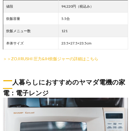
値段
94,220円（税込み）
炊飯容量
5.5合
炊飯メニュー数
121
本体サイズ
23.5×27.5×23.5cm
＞＞ZOJIRUSHI 圧力&IH炊飯ジャーの詳細はこちら
一
人暮らしにおすすめのヤマダ電機の家
電：電子レンジ