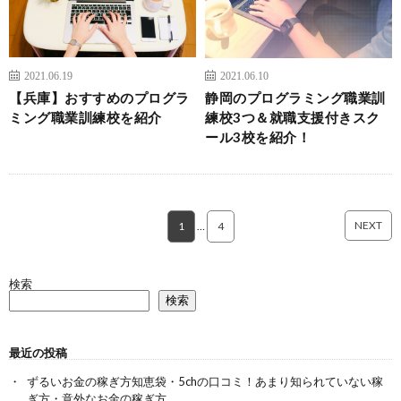
2021.06.19
2021.06.10
【兵庫】おすすめのプログラ
静岡のプログラミング職業訓
ミング職業訓練校を紹介
練校3つ＆就職支援付きスク
ール3校を紹介！
NEXT
1
…
4
検索
検索
最近の投稿
ずるいお金の稼ぎ方知恵袋・5chの口コミ！あまり知られていない稼
ぎ方・意外なお金の稼ぎ方