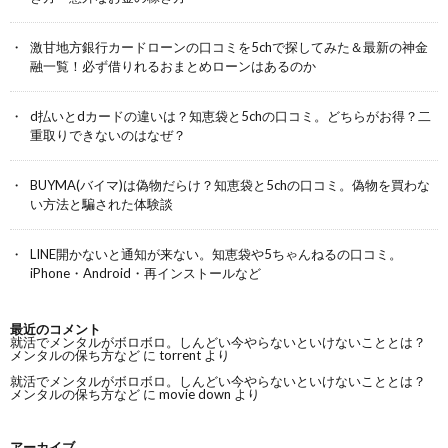
激甘地方銀行カードローンの口コミを5chで探してみた＆最新の神金
融一覧！必ず借りれるおまとめローンはあるのか
d払いとdカードの違いは？知恵袋と5chの口コミ。どちらがお得？二
重取りできないのはなぜ？
BUYMA(バイマ)は偽物だらけ？知恵袋と5chの口コミ。偽物を買わな
い方法と騙された体験談
LINE開かないと通知が来ない。知恵袋や5ちゃんねるの口コミ。
iPhone・Android・再インストールなど
最近のコメント
就活でメンタルがボロボロ。しんどい今やらないといけないこととは？
メンタルの保ち方など
に
torrent
より
就活でメンタルがボロボロ。しんどい今やらないといけないこととは？
メンタルの保ち方など
に
movie down
より
アーカイブ