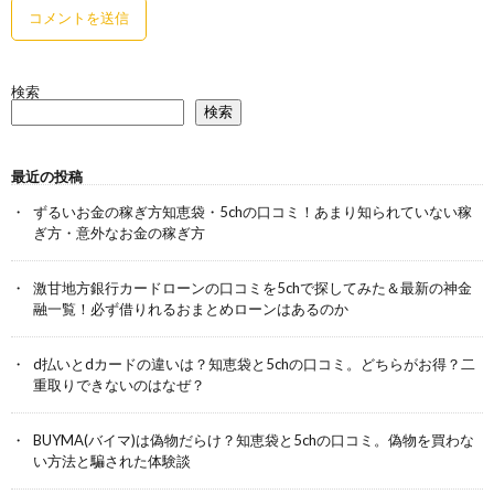
検索
検索
最近の投稿
ずるいお金の稼ぎ方知恵袋・5chの口コミ！あまり知られていない稼
ぎ方・意外なお金の稼ぎ方
激甘地方銀行カードローンの口コミを5chで探してみた＆最新の神金
融一覧！必ず借りれるおまとめローンはあるのか
d払いとdカードの違いは？知恵袋と5chの口コミ。どちらがお得？二
重取りできないのはなぜ？
BUYMA(バイマ)は偽物だらけ？知恵袋と5chの口コミ。偽物を買わな
い方法と騙された体験談