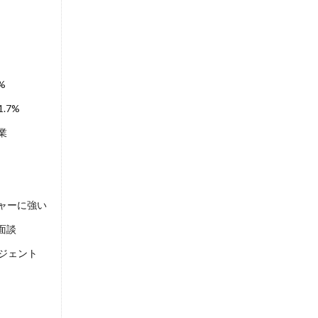
%
.7%
業
ャーに強い
ア面談
ジェント