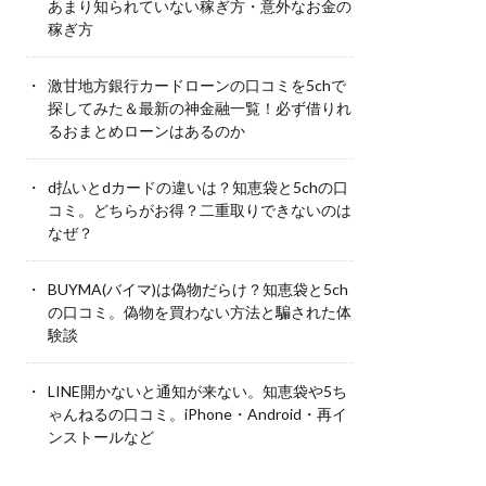
あまり知られていない稼ぎ方・意外なお金の
稼ぎ方
激甘地方銀行カードローンの口コミを5chで
探してみた＆最新の神金融一覧！必ず借りれ
るおまとめローンはあるのか
d払いとdカードの違いは？知恵袋と5chの口
コミ。どちらがお得？二重取りできないのは
なぜ？
BUYMA(バイマ)は偽物だらけ？知恵袋と5ch
の口コミ。偽物を買わない方法と騙された体
験談
LINE開かないと通知が来ない。知恵袋や5ち
ゃんねるの口コミ。iPhone・Android・再イ
ンストールなど