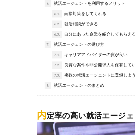
就活エージェントを利用するメリット
6.
面接対策をしてくれる
6.1.
就活相談ができる
6.2.
自分にあった企業を紹介してもらえ
6.3.
就活エージェントの選び方
7.
キャリアアドバイザーの質が良い
7.1.
良質な案件や非公開求人を保有して
7.2.
複数の就活エージェントに登録しよ
7.3.
就活エージェントのまとめ
8.
内
定率の高い就活エージェ