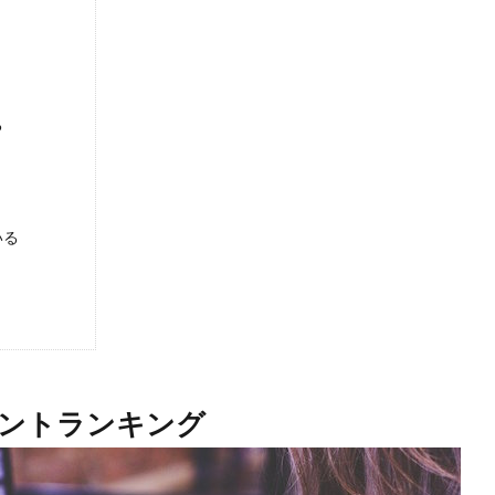
る
いる
う
ントランキング