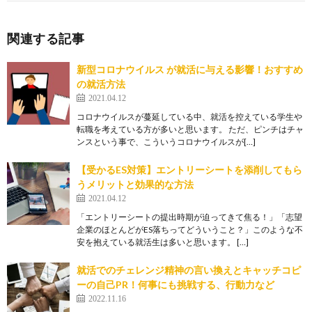
関連する記事
新型コロナウイルス が就活に与える影響！おすすめ
の就活方法
2021.04.12
コロナウイルスが蔓延している中、就活を控えている学生や
転職を考えている方が多いと思います。 ただ、ピンチはチャ
ンスという事で、こういうコロナウイルスが[…]
【受かるES対策】エントリーシートを添削してもら
うメリットと効果的な方法
2021.04.12
「エントリーシートの提出時期が迫ってきて焦る！」「志望
企業のほとんどがES落ちってどういうこと？」このような不
安を抱えている就活生は多いと思います。 […]
就活でのチェレンジ精神の言い換えとキャッチコピ
ーの自己PR！何事にも挑戦する、行動力など
2022.11.16