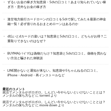
ずるいお金の稼ぎ方知恵袋・5chの口コミ！あまり知られていない稼
ぎ方・意外なお金の稼ぎ方
激甘地方銀行カードローンの口コミを5chで探してみた＆最新の神金
融一覧！必ず借りれるおまとめローンはあるのか
d払いとdカードの違いは？知恵袋と5chの口コミ。どちらがお得？二
重取りできないのはなぜ？
BUYMA(バイマ)は偽物だらけ？知恵袋と5chの口コミ。偽物を買わな
い方法と騙された体験談
LINE開かないと通知が来ない。知恵袋や5ちゃんねるの口コミ。
iPhone・Android・再インストールなど
最近のコメント
就活でメンタルがボロボロ。しんどい今やらないといけないこととは？
メンタルの保ち方など
に
torrent
より
就活でメンタルがボロボロ。しんどい今やらないといけないこととは？
メンタルの保ち方など
に
movie down
より