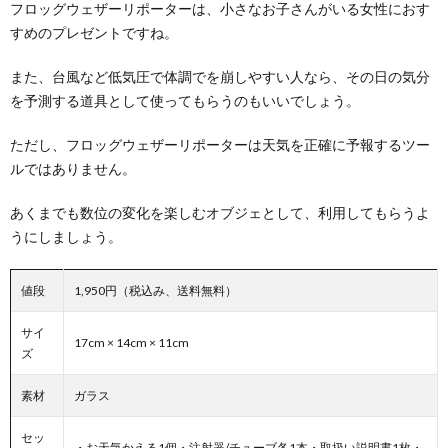
フロッグウェザーリポーターは、小さなお子さんがいる女性におす
すめのプレゼントですね。
また、台風など低気圧で体調でを崩しやすい人なら、その日の気分
を予測する道具として使ってもらうのもいいでしょう。
ただし、フロッグウェザーリポーターは天気を正確に予報するツー
ルではありません。
あくまでも数位の変化を楽しむオブジェとして、利用してもらうよ
うにしましょう。
値段
1,950円（税込み、送料無料）
サイ
17cm × 14cm × 11cm
ズ
素材
ガラス
セッ
・お天気かえる1個・注射器/チューブ各1本・取扱い説明書1枚・