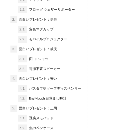
1.2.
フロッグ ウェザーリポーター
2.
面白いプレゼント：男性
2.1.
変色マグカップ
2.2.
モバイルプロジェクター
3.
面白いプレゼント：彼氏
3.1.
面白Tシャツ
3.2.
電源不要スピーカー
4.
面白いプレゼント：安い
4.1.
バスタブ型ソープディスペンサー
4.2.
Big Mouth 目覚まし時計
5.
面白いプレゼント：上司
5.1.
豆腐メモパッド
5.2.
魚のペンケース