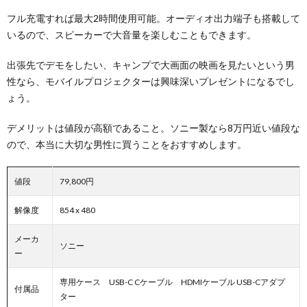
フル充電すれば最大2時間使用可能。オーディオ出力端子も搭載して
いるので、スピーカーで大音量を楽しむこともできます。
出張先でデモをしたい、キャンプで大画面の映画を見たいという男
性なら、モバイルプロジェクターは興味深いプレゼントになるでし
ょう。
デメリットは値段が高額であること。ソニー製なら8万円近い値段な
ので、本当に大切な男性に買うことをおすすめします。
値段
79,800円
解像度
854 x 480
メーカ
ソニー
ー
専用ケース USB-C Cケーブル HDMIケーブル USB-Cアダプ
付属品
ター