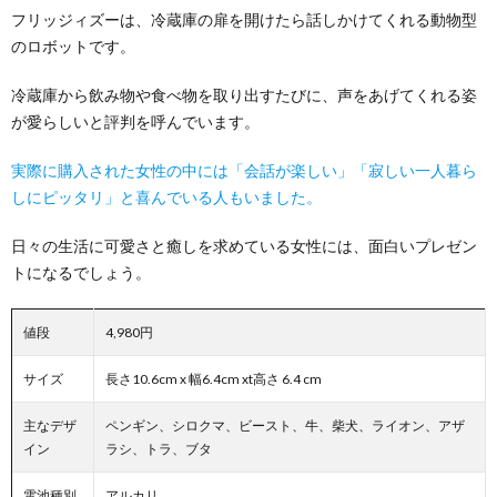
フリッジィズーは、冷蔵庫の扉を開けたら話しかけてくれる動物型
のロボットです。
冷蔵庫から飲み物や食べ物を取り出すたびに、声をあげてくれる姿
が愛らしいと評判を呼んでいます。
実際に購入された女性の中には「会話が楽しい」「寂しい一人暮ら
しにピッタリ」と喜んでいる人もいました。
日々の生活に可愛さと癒しを求めている女性には、面白いプレゼン
トになるでしょう。
値段
4,980円
サイズ
長さ10.6cm x 幅6.4cm xt高さ 6.4 cm
主なデザ
ペンギン、シロクマ、ビースト、牛、柴犬、ライオン、アザ
イン
ラシ、トラ、ブタ
電池種別
アルカリ