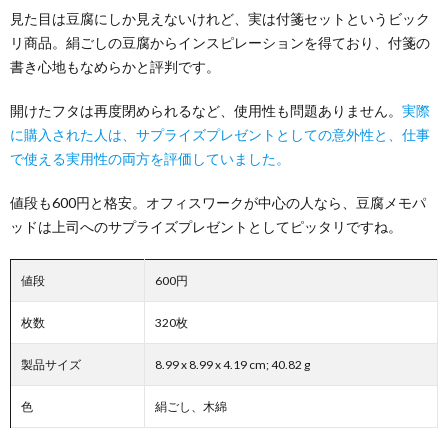
見た目は豆腐にしか見えないけれど、実は付箋セットというビック
リ商品。絹ごしの豆腐からインスピレーションを得ており、付箋の
書き心地もなめらかと評判です。
開けたフタは再度閉められるなど、使用性も問題ありません。
実際
に購入された人は、サプライズプレゼントとしての意外性と、仕事
で使える実用性の両方を評価していました。
値段も600円と格安。オフィスワークが中心の人なら、豆腐メモパ
ッドは上司へのサプライズプレゼントとしてピッタリですね。
値段
600円
枚数
320枚
製品サイズ
8.99 x 8.99 x 4.19 cm; 40.82 g
色
絹ごし、木綿