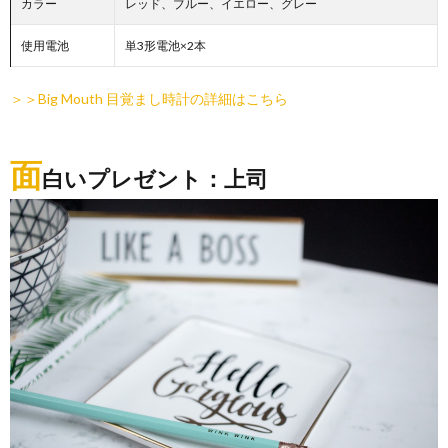
カラー
レッド、ブルー、イエロー、グレー
使用電池
単3形電池×2本
＞＞Big Mouth 目覚まし時計の詳細はこちら
面
白いプレゼント：上司