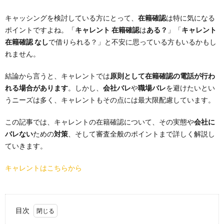
キャッシングを検討している方にとって、
在籍確認
は特に気になる
ポイントですよね。「
キャレント 在籍確認
は
ある？
」「
キャレント
在籍確認 なし
で借りられる？」と不安に思っている方もいるかもし
れません。
結論から言うと、キャレントでは
原則として在籍確認の電話が行わ
れる場合があります
。しかし、
会社バレ
や
職場バレ
を避けたいとい
うニーズは多く、キャレントもその点には最大限配慮しています。
この記事では、キャレントの在籍確認について、その実態や
会社に
バレない
ための
対策
、そして審査全般のポイントまで詳しく解説し
ていきます。
キャレントはこちらから
目次