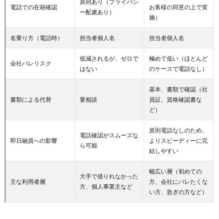
原則あり（プライバシ
電話での在籍確認
お客様の同意の上で実
ー配慮あり）
施）
名乗り方（電話時）
担当者個人名
担当者個人名
低減されるが、ゼロで
極めて低い（ほとんど
会社バレリスク
はない
のケースで電話なし）
基本、書類で確認（社
書類による代替
要相談
員証、資格確認書な
ど）
原則電話なしのため、
電話確認がスムーズな
即日融資への影響
よりスピーディーに完
ら可能
結しやすい
幅広い層（初めての
大手で借りれなかった
主な利用者層
方、会社にバレたくな
方、個人事業主など
い方、急ぎの方など）