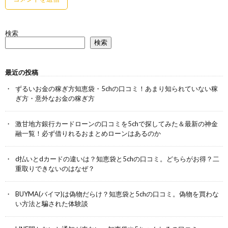
検索
検索
最近の投稿
ずるいお金の稼ぎ方知恵袋・5chの口コミ！あまり知られていない稼
ぎ方・意外なお金の稼ぎ方
激甘地方銀行カードローンの口コミを5chで探してみた＆最新の神金
融一覧！必ず借りれるおまとめローンはあるのか
d払いとdカードの違いは？知恵袋と5chの口コミ。どちらがお得？二
重取りできないのはなぜ？
BUYMA(バイマ)は偽物だらけ？知恵袋と5chの口コミ。偽物を買わな
い方法と騙された体験談