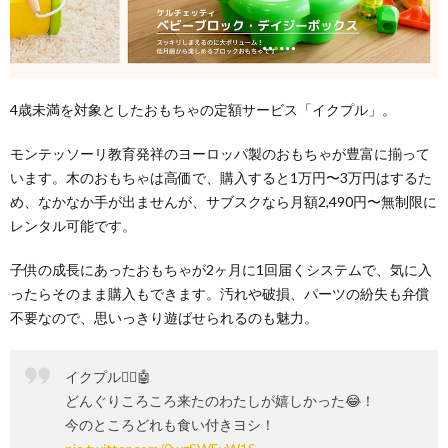
4歳未満を対象としたおもちゃの定額サービス「イクプル」。
モンテッソーリ教育発祥のヨーロッパ製のおもちゃが豊富に揃って
います。木のおもちゃは高価で、購入すると1万円〜3万円はするた
め、なかなか手が出ませんが、サブスクなら月額2,490円〜無制限に
レンタル可能です。
子供の成長にあったおもちゃが2ヶ月に1回届くシステムで、気に入
ったらそのまま購入もできます。汚れや破損、パーツの紛失も弁償
不要なので、思いっきり遊ばせられるのも魅力。
イクプル💁‍♀️🤖
どんぐりころころ来たのわたしが嬉しかった😂！
今のところどれも食い付きヨシ！