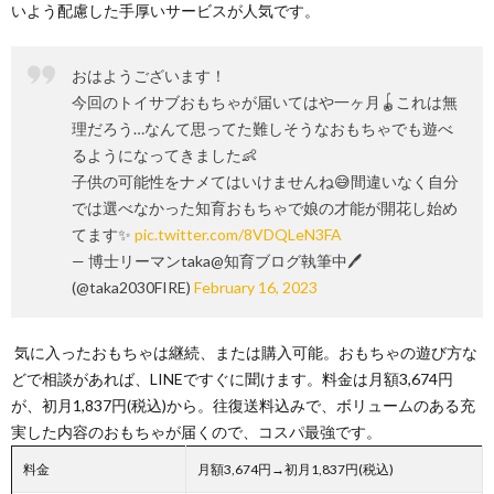
いよう配慮した手厚いサービスが人気です。
おはようございます！
今回のトイサブおもちゃが届いてはや一ヶ月🪀これは無
理だろう…なんて思ってた難しそうなおもちゃでも遊べ
るようになってきました👶
子供の可能性をナメてはいけませんね😅間違いなく自分
では選べなかった知育おもちゃで娘の才能が開花し始め
てます✨
pic.twitter.com/8VDQLeN3FA
— 博士リーマンtaka@知育ブログ執筆中🖊
(@taka2030FIRE)
February 16, 2023
気に入ったおもちゃは継続、または購入可能。おもちゃの遊び方な
どで相談があれば、LINEですぐに聞けます。料金は月額3,674円
が、初月1,837円(税込)から。往復送料込みで、ボリュームのある充
実した内容のおもちゃが届くので、コスパ最強です。
料金
月額3,674円→初月1,837円(税込)