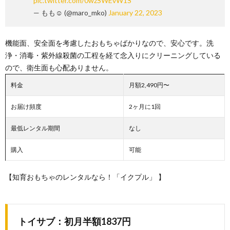
pic.twitter.com/0wzSWEvW1S
— もも︎︎︎☺︎ (@maro_mko)
January 22, 2023
機能面、安全面を考慮したおもちゃばかりなので、安心です。洗
浄・消毒・紫外線殺菌の工程を経て念入りにクリーニングしている
ので、衛生面も心配ありません。
料金
月額2,490円〜
お届け頻度
2ヶ月に1回
最低レンタル期間
なし
購入
可能
【知育おもちゃのレンタルなら！「イクプル」
】
トイサブ：初月半額1837円