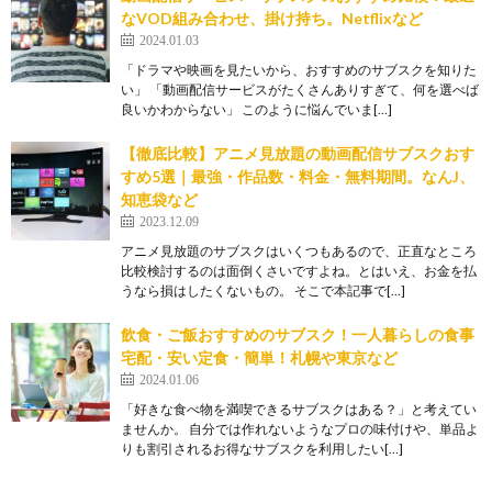
なVOD組み合わせ、掛け持ち。Netflixなど
2024.01.03
「ドラマや映画を見たいから、おすすめのサブスクを知りた
い」 「動画配信サービスがたくさんありすぎて、何を選べば
良いかわからない」 このように悩んでいま[…]
【徹底比較】アニメ見放題の動画配信サブスクおす
すめ5選｜最強・作品数・料金・無料期間。なんJ、
知恵袋など
2023.12.09
アニメ見放題のサブスクはいくつもあるので、正直なところ
比較検討するのは面倒くさいですよね。とはいえ、お金を払
うなら損はしたくないもの。 そこで本記事で[…]
飲食・ご飯おすすめのサブスク！一人暮らしの食事
宅配・安い定食・簡単！札幌や東京など
2024.01.06
「好きな食べ物を満喫できるサブスクはある？」と考えてい
ませんか。 自分では作れないようなプロの味付けや、単品よ
りも割引されるお得なサブスクを利用したい[…]