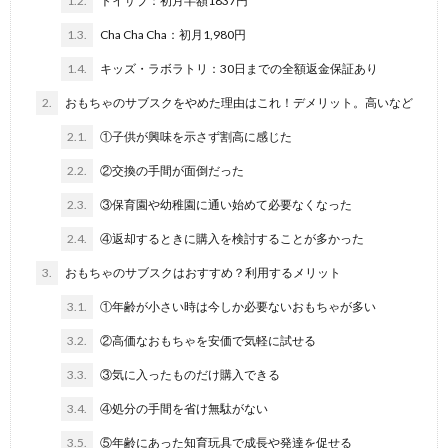
1.2.
トイサブ：初月半額1837円
1.3.
Cha Cha Cha：初月1,980円
1.4.
キッズ・ラボラトリ：30日までの全額返金保証あり
2.
おもちゃのサブスクをやめた理由はこれ！デメリット。高いなど
2.1.
①子供が興味を示さず割高に感じた
2.2.
②交換の手間が面倒だった
2.3.
③保育園や幼稚園に通い始めて必要なくなった
2.4.
④返却するときに購入を検討することが多かった
3.
おもちゃのサブスクはおすすめ？利用するメリット
3.1.
①年齢が小さい時は今しか必要ないおもちゃが多い
3.2.
②高価なおもちゃを安価で気軽に試せる
3.3.
③気に入ったものだけ購入できる
3.4.
④処分の手間を省け無駄がない
3.5.
⑤年齢にあった知育玩具で成長や発達を促せる