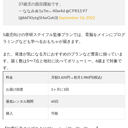
37歳児の面目躍如です。
— ななみ🎀1y7m←40w4d @CPR13.97
(@kkFKiytg5HwGvh3)
September 16, 2022
5歳児向けの学研ステイフル監修プランでは、育脳をメインにプログ
ラミングなども学べるおもちゃが届きます。
また、発達が気になる方におすすめのプランなど豊富に揃っていま
す。届く数は5〜7点と他社に比べてボリューミー。6歳まで対象で
す。
料金
月額3,630円→初月1,980円(税込)
お届け頻度
2ヶ月に1回
最低レンタル期間
60日
購入
可能