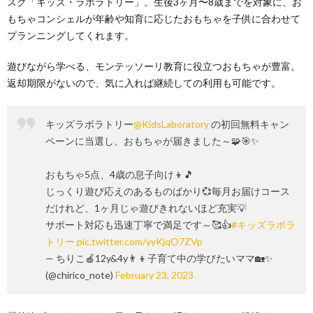
スク「キッズ・ラボラトリー」。生後3ヶ月〜8歳までを対象に、お
もちゃコンシェルが年齢や知育に応じたおもちゃを子供に合わせて
プランニングしてくれます。
遊びながら学べる、モンテッソーリ教育に役立つおもちゃが豊富。
返却期限がないので、気に入れば継続しての利用も可能です。
キッズラボラトリー
@KidsLaboratory
の初回無料キャン
ペーンに当選し、おもちゃが届きました～🧩🎯✨
おもちゃ5点、4歳の息子向け👦🎵
じっくり遊び応えのあるものばかり💞毎月お届けコース
だけれど、1ヶ月じゃ遊びきれないほど充実💡
サポート対応も迅速丁寧で満足です～🥰👍
#キッズラボラ
トリー
pic.twitter.com/yyKjqO7ZVp
— ちりこ🍎12y&4y👨‍👦子育て中の学びたいママ🏡✨
(@chirico_note)
February 23, 2023