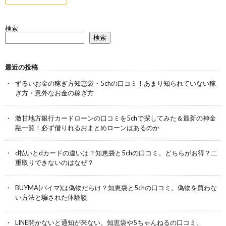
検索
検索
最近の投稿
ずるいお金の稼ぎ方知恵袋・5chの口コミ！あまり知られていない稼
ぎ方・意外なお金の稼ぎ方
激甘地方銀行カードローンの口コミを5chで探してみた＆最新の神金
融一覧！必ず借りれるおまとめローンはあるのか
d払いとdカードの違いは？知恵袋と5chの口コミ。どちらがお得？二
重取りできないのはなぜ？
BUYMA(バイマ)は偽物だらけ？知恵袋と5chの口コミ。偽物を買わな
い方法と騙された体験談
LINE開かないと通知が来ない。知恵袋や5ちゃんねるの口コミ。