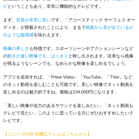
ビ
ということもあり、非常に機能的なテレビです。
まず、
音質が非常に良い
です。「アコースティック サーフェス オー
ディオ」が搭載されたことにより、まるで
画面から音が出ているか
のような臨場感
を味わえます。
映像の美しさ
も特徴です。スポーツシーンやアクションシーンなど
の
動きが速い映像でも、はっきり
と映し出されます。従来なら残像
が残るようなシーンでも、なめらかな映像を楽しめるでしょう。
アプリを追加すれば、「Prime Video」「YouTube」「TVer」など
のネット動画を楽しむことも可能です。美しい映像でネット動画を
楽しめるのは魅力的ですね。価格は234,000円になります。
「美しい映像や迫力のあるサウンドを楽しみたい」「ネット動画も
テレビで見たい」このように思っている方にぜひおすすめしたいテ
レビです。
【ソニー 55V型 有機ELテレビはこちらから】