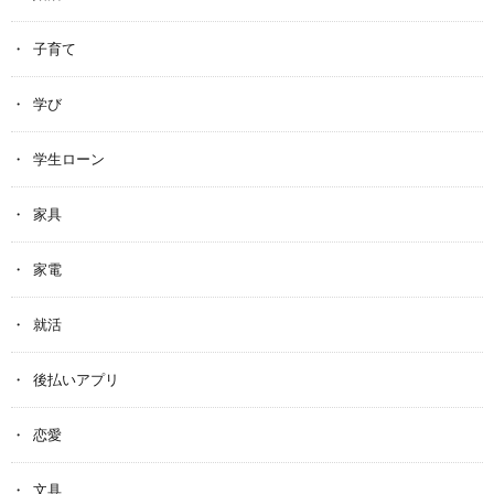
子育て
学び
学生ローン
家具
家電
就活
後払いアプリ
恋愛
文具