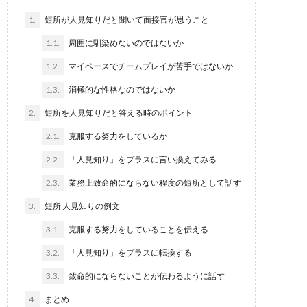
1.
短所が人見知りだと聞いて面接官が思うこと
1.1.
周囲に馴染めないのではないか
1.2.
マイペースでチームプレイが苦手ではないか
1.3.
消極的な性格なのではないか
2.
短所を人見知りだと答える時のポイント
2.1.
克服する努力をしているか
2.2.
「人見知り」をプラスに言い換えてみる
2.3.
業務上致命的にならない程度の短所として話す
3.
短所 人見知りの例文
3.1.
克服する努力をしていることを伝える
3.2.
「人見知り」をプラスに転換する
3.3.
致命的にならないことが伝わるように話す
4.
まとめ