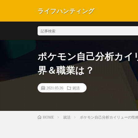
ライフハンティング
ポケモン自己分析カイ
界＆職業は？
2021.05.26
就活
就活
ポケモン自己分析カイリューの性
HOME