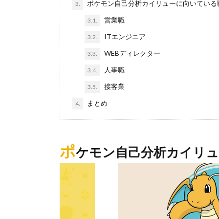
ポケモン自己分析カイリューに向いている
3.
営業職
3.1.
ITエンジニア
3.2.
WEBディレクター
3.3.
人事職
3.4.
接客業
3.5.
まとめ
4.
ポ
ケモン自己分析カイリュ