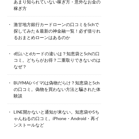
あまり知られていない稼ぎ方・意外なお金の
稼ぎ方
激甘地方銀行カードローンの口コミを5chで
探してみた＆最新の神金融一覧！必ず借りれ
るおまとめローンはあるのか
d払いとdカードの違いは？知恵袋と5chの口
コミ。どちらがお得？二重取りできないのは
なぜ？
BUYMA(バイマ)は偽物だらけ？知恵袋と5ch
の口コミ。偽物を買わない方法と騙された体
験談
LINE開かないと通知が来ない。知恵袋や5ち
ゃんねるの口コミ。iPhone・Android・再イ
ンストールなど