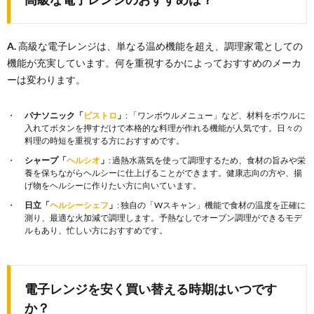
A.
高級な電子レンジは、単なる温め機能を超え、調理家電としての
機能が充実しています。何を重視するかによっておすすめのメーカ
ーは変わります。
パナソニック「
ビストロ
」
: 「ワンボウルメニュー」など、材料をボウルに
入れてボタンを押すだけで本格的な料理が作れる機能が人気です。日々の
料理の時短を重視する方におすすめです。
シャープ「
ヘルシオ
」
: 過熱水蒸気を使って調理するため、食材の旨みや栄
養を保ちながらヘルシーに仕上げることができます。健康志向の方や、揚
げ物をヘルシーに作りたい方に向いています。
日立「
ヘルシーシェフ
」
: 独自の「Wスキャン」機能で食材の温度を正確に
測り、最適な火加減で調理します。予熱なしでオーブン調理ができるモデ
ルもあり、忙しい方におすすめです。
電子レンジを安く買い替える時期はいつです
か？