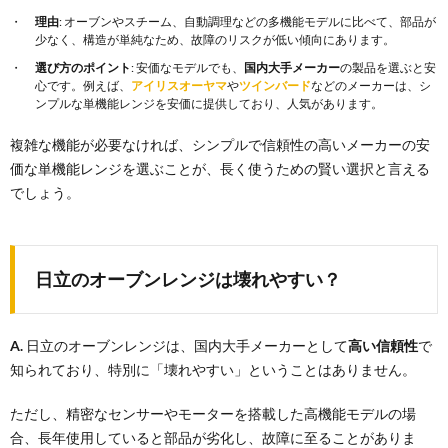
理由
: オーブンやスチーム、自動調理などの多機能モデルに比べて、部品が
少なく、構造が単純なため、故障のリスクが低い傾向にあります。
選び方のポイント
: 安価なモデルでも、
国内大手メーカー
の製品を選ぶと安
心です。例えば、
アイリスオーヤマ
や
ツインバード
などのメーカーは、シ
ンプルな単機能レンジを安価に提供しており、人気があります。
複雑な機能が必要なければ、シンプルで信頼性の高いメーカーの安
価な単機能レンジを選ぶことが、長く使うための賢い選択と言える
でしょう。
日立のオーブンレンジは壊れやすい？
A.
日立のオーブンレンジは、国内大手メーカーとして
高い信頼性
で
知られており、特別に「壊れやすい」ということはありません。
ただし、精密なセンサーやモーターを搭載した高機能モデルの場
合、長年使用していると部品が劣化し、故障に至ることがありま