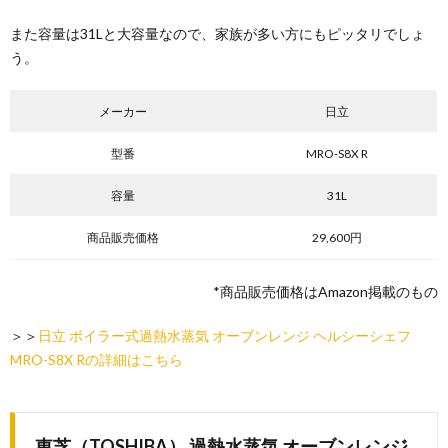
また容量は31Lと大容量なので、家族が多い方にもピッタリでしょ
う。
メーカー
日立
型番
MRO-S8X R
容量
31L
商品販売価格
29,600円
*商品販売価格はAmazon掲載のもの
＞＞
日立 ボイラー式過熱水蒸気 オーブンレンジ ヘルシーシェフ
MRO-S8X Rの詳細はこちら
東芝（TOSHIBA） 過熱水蒸気 オーブンレンジ