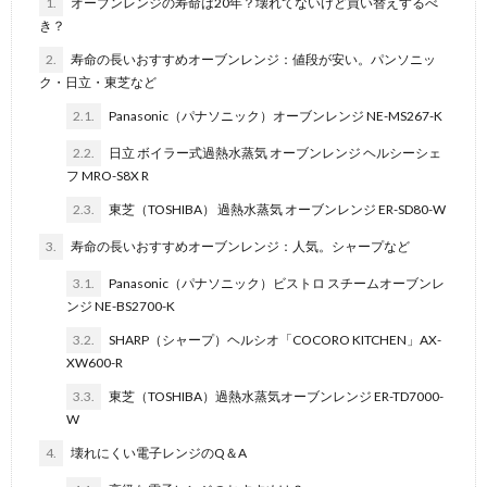
1.
オーブンレンジの寿命は20年？壊れてないけど買い替えするべ
き？
2.
寿命の長いおすすめオーブンレンジ：値段が安い。パンソニッ
ク・日立・東芝など
2.1.
Panasonic（パナソニック）オーブンレンジ NE-MS267-K
2.2.
日立 ボイラー式過熱水蒸気 オーブンレンジ ヘルシーシェ
フ MRO-S8X R
2.3.
東芝（TOSHIBA） 過熱水蒸気 オーブンレンジ ER-SD80-W
3.
寿命の長いおすすめオーブンレンジ：人気。シャープなど
3.1.
Panasonic（パナソニック）ビストロ スチームオーブンレ
ンジ NE-BS2700-K
3.2.
SHARP（シャープ）ヘルシオ「COCORO KITCHEN」AX-
XW600-R
3.3.
東芝（TOSHIBA）過熱水蒸気オーブンレンジ ER-TD7000-
W
4.
壊れにくい電子レンジのQ＆A