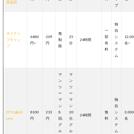
英会話
プ
独
一
自
ネイティ
無
6480
209
25
部
シ
12,00
ブキャン
制
24時間
円~
円
分
有
ス
名~
プ
限
料
テ
ム
マ
マ
ン
ン
ツ
ツ
ー
ー
マ
マ
独
ン
ン
自
EF English
8100
213
8
20
無
シ
3,000
24時間
Live
円
円
回,
分,
料
ス
名
グ
グ
テ
ル
ル
ム