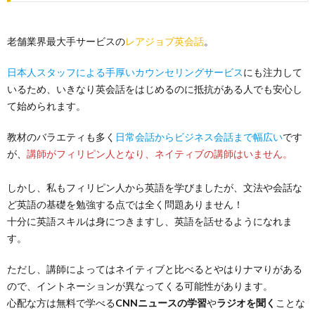
老舗業界最大手サービスの
レアジョブ英会話
。
日本人スタッフによる手厚いカウンセリングサービス
にも注力して
いるため、いきなり英会話をはじめるのに抵抗がある人でも安心し
て始められます。
教材のバラエティも多く
日常会話からビジネス会話まで幅広い
です
が、
講師がフィリピン人となり、ネイティブの講師はいません。
しかし、私もフィリピン人から英語を学びましたが、文法や会話な
ど英語の基礎を勉強する点では全く問題ありません！
十分に英語スキルは身につきますし、英語を話せるようになれま
す。
ただし、講師によってはネイティブと比べるとやはりナマりがある
ので、イントネーションが異なってくる可能性があります。
心配な方は無料で学べる
CNNニュースの学習
や
ラジオを聞く
ことな