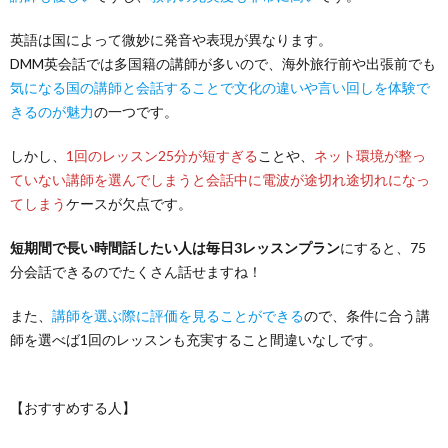
英語は国によって微妙に発音や表現が異なります。
DMM英会話では多国籍の講師が多いので、海外旅行前や出張前でも
気になる国の講師と会話することで文化の違いや言い回しを体験で
きるのが魅力
の一つです。
しかし、
1回のレッスン25分が短すぎる
ことや、
ネット環境が整っ
ていない講師を選んでしまうと会話中に電波が途切れ途切れになっ
てしまう
ケースが欠点です。
短期間で長い時間話したい人は毎日3レッスンプラン
にすると、75
分会話できるのでたくさん話せますね！
また、
講師を選ぶ際に評価を見ることができる
ので、条件に合う講
師を選べば1回のレッスンも充実すること間違いなしです。
【おすすめする人】