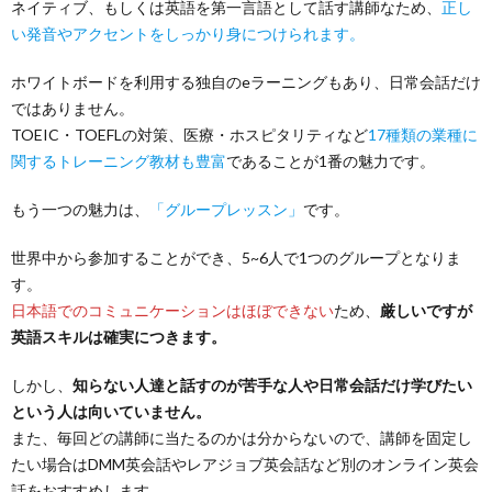
ネイティブ、もしくは英語を第一言語として話す講師なため、
正し
い発音やアクセントをしっかり身につけられます。
ホワイトボードを利用する独自のeラーニングもあり、日常会話だけ
ではありません。
TOEIC・TOEFLの対策、医療・ホスピタリティなど
17種類の業種に
関するトレーニング教材も豊富
であることが1番の魅力です。
もう一つの魅力は、
「グループレッスン」
です。
世界中から参加することができ、5~6人で1つのグループとなりま
す。
日本語でのコミュニケーションはほぼできない
ため、
厳しいですが
英語スキルは確実につきます。
しかし、
知らない人達と話すのが苦手な人や日常会話だけ学びたい
という人は向いていません。
また、毎回どの講師に当たるのかは分からないので、講師を固定し
たい場合はDMM英会話やレアジョブ英会話など別のオンライン英会
話をおすすめします。