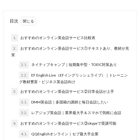
目次
1.
おすすめのオンライン英会話サービス比較表
2.
おすすめのオンライン英会話サービス①テキストあり、教材が充
実
2.1.
ネイティブキャンプ｜短期集中型・TOEIC対策あり
2.2.
EF English Live（EFイングリッシュライブ）｜トレーニン
グ教材豊富・ビジネス英会話向け
3.
おすすめのオンライン英会話サービス②日常会話が上手
3.1.
DMM英会話｜多国籍の講師と毎日会話したい
3.2.
レアジョブ英会話｜業界最大手＆スマホで気軽に会話
4.
おすすめのオンライン英会話サービス③skypeで受講可能
4.1.
QQEnglishオンライン｜セブ最大手企業