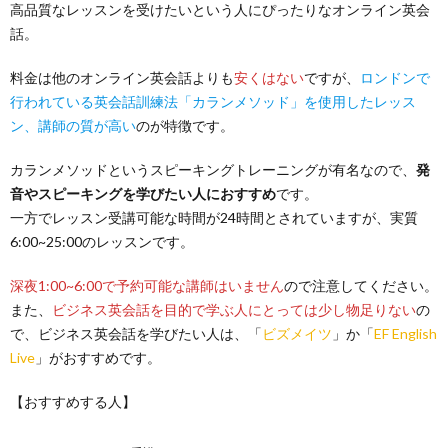
高品質なレッスンを受けたいという人にぴったりなオンライン英会
話。
料金は他のオンライン英会話よりも
安くはない
ですが、
ロンドンで
行われている英会話訓練法「カランメソッド」を使用したレッス
ン、講師の質が高い
のが特徴です。
カランメソッドというスピーキングトレーニングが有名なので、
発
音やスピーキングを学びたい人におすすめ
です。
一方でレッスン受講可能な時間が24時間とされていますが、実質
6:00~25:00のレッスンです。
深夜1:00~6:00で予約可能な講師はいません
ので注意してください。
また、
ビジネス英会話を目的で学ぶ人にとっては少し物足りない
の
で、ビジネス英会話を学びたい人は、「
ビズメイツ
」か「
EF English
Live
」がおすすめです。
【おすすめする人】