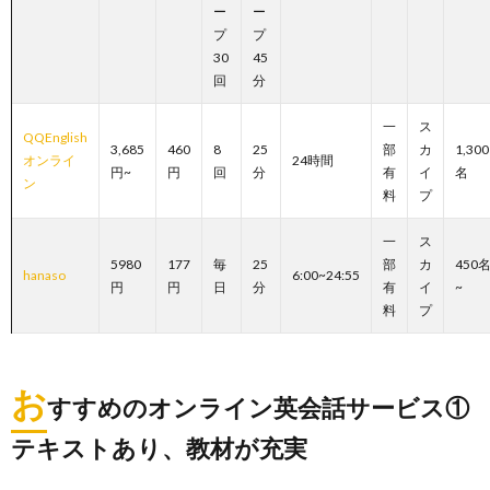
ー
ー
プ
プ
30
45
回
分
一
ス
QQEnglish
3,685
460
8
25
部
カ
1,300
オンライ
24時間
円~
円
回
分
有
イ
名
ン
料
プ
一
ス
5980
177
毎
25
部
カ
450
hanaso
6:00~24:55
円
円
日
分
有
イ
~
料
プ
お
すすめのオンライン英会話サービス①
テキストあり、教材が充実