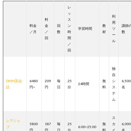
レ
ッ
利
料
ス
用
料金
金
回
ン
教
講師
学習時間
ツ
／月
／
数
時
材
数
ー
回
間
ル
／
回
独
自
DMM英会
6480
209
毎
25
無
シ
6,500
24時間
話
円~
円
日
分
料
ス
名
テ
ム
ス
レアジョ
5800
187
毎
25
無
カ
6,000
ブ
6:00~25:00
円
円
日
分
料
イ
名