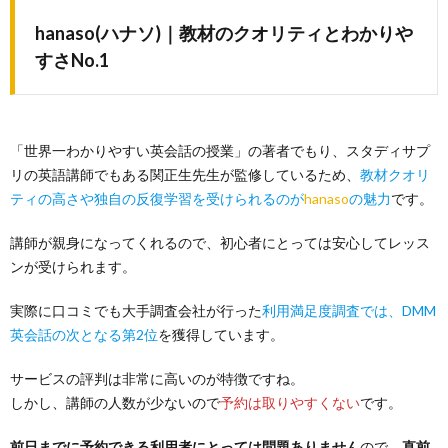
hanaso(ハナソ)｜教材のクオリティとわかりや
すさNo.1
「世界一わかりやすい英会話の授業」の著者でもり、スタディサプ
リの英語講師でもある関正生先生が監修しているため、
教材クオリ
ティの高さや独自の反復学習を受けられるのが
hanaso
の魅力
です。
講師が親身になってくれるので、初心者にとっては安心してレッス
ンが受けられます。
実際に口コミでも大手調査会社が行った
利用満足度調査では、DMM
英会話の次となる第2位
を獲得しています。
サービスの評判は非常に高いのが特徴ですね。
しかし、講師の人数が少ないので
予約は取りやすくない
です。
前日までに予約できる利用者にとっては問題ありません
ので、
直前