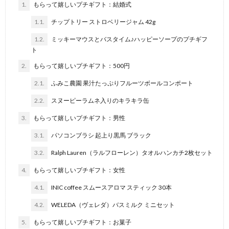
1.
もらって嬉しいプチギフト：結婚式
1.1.
チップトリー ストロベリージャム 42g
1.2.
ミッキーマウスとバスタイム♪ハッピーソープのプチギフ
ト
2.
もらって嬉しいプチギフト：500円
2.1.
ふみこ農園 果汁たっぷりフルーツボールコンポート
2.2.
スヌーピーラムネ入りのキラキラ缶
3.
もらって嬉しいプチギフト：男性
3.1.
パソコンブラシ 起上り黒馬 ブラック
3.2.
Ralph Lauren（ラルフローレン）タオルハンカチ2枚セット
4.
もらって嬉しいプチギフト：女性
4.1.
INIC coffee スムースアロマ スティック 30本
4.2.
WELEDA（ヴェレダ）バスミルク ミニセット
5.
もらって嬉しいプチギフト：お菓子