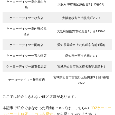
ケーヨーデイツー泉北原山台
大阪府堺市南区原山台5丁15番2号
店
ケーヨーデイツー枚方店
大阪府枚方市招提北町2-7-1
ケーヨーデイツー泉佐野松風
大阪府泉佐野市松風台1丁目1138-1
台店
ケーヨーデイツー岡崎店
愛知県岡崎市上六名町字宮前1番地
ケーヨーデイツー一宮八幡店
愛知県一宮市八幡5-1-1
ケーヨーデイツー泉市名坂店
宮城県仙台市泉区市名坂字鹿島1-1
宮城県仙台市宮城野区新田東3丁目1番地
ケーヨーデイツー新田東店
の20
ここでは紹介しきれないほど店舗があります。
本記事で紹介できなかった店舗については、こちらの
「D2ケーヨー
デイツー｜お店・チラシを探す」
から探してみてください。