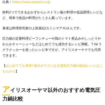
出典：
https://www.amazon.co.jp
材料2つでできるおかずからレストラン級の料理や低温調理レシピな
ど、簡単で絶品の料理がたくさん載っています。
著者は料理研究家の上島亜紀(カミシマアキ)さんです。
圧力鍋の定番料理ビーフシチューや鶏のトマト煮込みやしっとりや
わらかチャーシューなどはじめてでも成功するレシピ満載。T-fal ラ
クラクッカーを使ったレシピ本ですが、アイリスオーヤマでも代用
できます。
【
はじめてでも簡単! 毎日がラクになる電気圧力鍋の絶品レシピはこ
ちらから
】
ア
イリスオーヤマ以外のおすすめ電気圧
力鍋比較