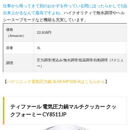
仕事から帰ってきて別のおかずを作っている間にほったらかしで1品
出来上がるなんて最高ですよね。
ハイクオリティで無水調理やヘル
シースープモードなど機能も充実しています。
価格
22,818円
（Amazon）
容量
3L
圧力調理/煮込み/無水調理/低温調理/自動調理（7メニュ
調理
ー）
【
パナソニック電気圧力鍋 3LSR-MP300-Kはこちらから
】
ティファール 電気圧力鍋マルチクッカー クッ
クフォーミー CY8511JP