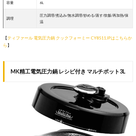
容量
6L
圧力調理/煮込み/無水調理/炒める/蒸す/炊飯/再加熱/保
調理
温
【
ティファール 電気圧力鍋 クックフォーミー CY8511JPはこちらか
ら
】
MK精工電気圧力鍋 レシピ付き マルチポット3L