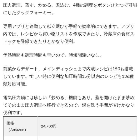
圧力調理、蒸す、炒める、煮込む、4種の調理をボタンひとつで可能
にしたクックフォーミー。
専用アプリと連動して献立選びが手軽で効率的にできます。アプリ
内では、レシピから買い物リストを作成できたり、冷蔵庫の食材ス
トックを登録できたりとかなり便利。
予熱時間も調理時間も早いので、時短間違いなし。
前菜からデザート、メインディッシュまで内蔵レシピは150も搭載
しています。忙しい時に便利な加圧時間15分以内のレシピも136種
類対応可能。
電気圧力鍋には珍しい「炒める」機能もあり。蓋を開けたまま炒め
てそのまま圧力調理へ移行できるので、鍋を洗う手間が省けかなり
便利です。
価格
24,700円
（Amazon）