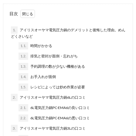
目次
1.
アイリスオーヤマ電気圧力鍋のデメリットと後悔した理由。めん
どくさいなど
1.1.
時間がかかる
1.2.
排気と密封が面倒・忘れがち
1.3.
予約調理の数が少ない機種がある
1.4.
お手入れが面倒
1.5.
レシピによっては炒め作業が必要
2.
アイリスオーヤマ電気圧力鍋6Lの口コミ
2.1.
6L電気圧力鍋PC-EMA6の良い口コミ
2.2.
6L電気圧力鍋PC-EMA6の悪い口コミ
3.
アイリスオーヤマ電気圧力鍋3Lの口コミ