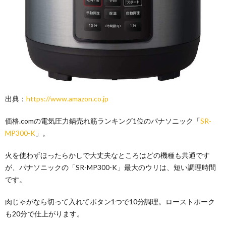
出典：
https://www.amazon.co.jp
価格.comの電気圧力鍋売れ筋ランキング1位のパナソニック「
SR-
MP300-K
」。
火を使わずほったらかしで大丈夫なところはどの機種も共通です
が、パナソニックの「SR-MP300-K」最大のウリは、短い調理時間
です。
肉じゃがなら切って入れてボタン1つで10分調理。ローストポーク
も20分で仕上がります。