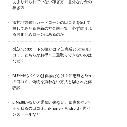
あまり知られていない稼ぎ方・意外なお金の
稼ぎ方
激甘地方銀行カードローンの口コミを5chで
探してみた＆最新の神金融一覧！必ず借りれ
るおまとめローンはあるのか
d払いとdカードの違いは？知恵袋と5chの口
コミ。どちらがお得？二重取りできないのは
なぜ？
BUYMA(バイマ)は偽物だらけ？知恵袋と5ch
の口コミ。偽物を買わない方法と騙された体
験談
LINE開かないと通知が来ない。知恵袋や5ち
ゃんねるの口コミ。iPhone・Android・再イ
ンストールなど