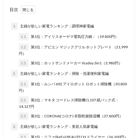
目次
1.
主婦が欲しい家電ランキング：調理神家電編
1.1.
第1位：アイリスオーヤマ電気圧力鍋：（19,800円）
1.2.
第2位：アビエン マジックグリル ホットプレート （21,999
円）
1.3.
第3位：ホットサンドメーカー Vsadey 3in1（3,980円）
2.
主婦が欲しい家電ランキング：掃除・洗濯便利家電編
2.1.
第1位：ルンバ 692 アイロボット ロボット掃除機（30,800
円）
2.2.
第2位：マキタ コードレス掃除機CL107 紙パック式：
14,127円
2.3.
第3位：CORONA(コロナ) 衣類乾燥除湿機（37,800円）
3.
主婦が欲しい家電ランキング：美容人気家電編
3.1.
第1位：リファ(ReFa) BEAUTECH ドライヤー（36,300円）