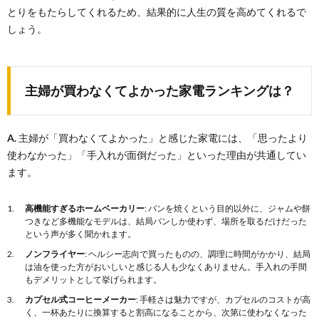
とりをもたらしてくれるため、結果的に人生の質を高めてくれるで
しょう。
主婦が買わなくてよかった家電ランキングは？
A.
主婦が「買わなくてよかった」と感じた家電には、「思ったより
使わなかった」「手入れが面倒だった」といった理由が共通してい
ます。
高機能すぎるホームベーカリー
: パンを焼くという目的以外に、ジャムや餅
つきなど多機能なモデルは、結局パンしか使わず、場所を取るだけだった
という声が多く聞かれます。
ノンフライヤー
: ヘルシー志向で買ったものの、調理に時間がかかり、結局
は油を使った方がおいしいと感じる人も少なくありません。手入れの手間
もデメリットとして挙げられます。
カプセル式コーヒーメーカー
: 手軽さは魅力ですが、カプセルのコストが高
く、一杯あたりに換算すると割高になることから、次第に使わなくなった