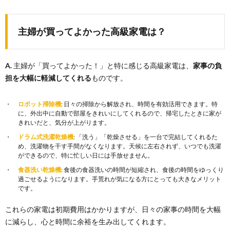
主婦が買ってよかった高級家電は？
A.
主婦が「買ってよかった！」と特に感じる高級家電は、
家事の負
担を大幅に軽減してくれる
ものです。
ロボット掃除機
: 日々の掃除から解放され、時間を有効活用できます。特
に、外出中に自動で部屋をきれいにしてくれるので、帰宅したときに家が
きれいだと、気分が上がります。
ドラム式洗濯乾燥機
: 「洗う」「乾燥させる」を一台で完結してくれるた
め、洗濯物を干す手間がなくなります。天候に左右されず、いつでも洗濯
ができるので、特に忙しい日には手放せません。
食器洗い乾燥機
: 食後の食器洗いの時間が短縮され、食後の時間をゆっくり
過ごせるようになります。手荒れが気になる方にとっても大きなメリット
です。
これらの家電は初期費用はかかりますが、日々の家事の時間を大幅
に減らし、心と時間に余裕を生み出してくれます。