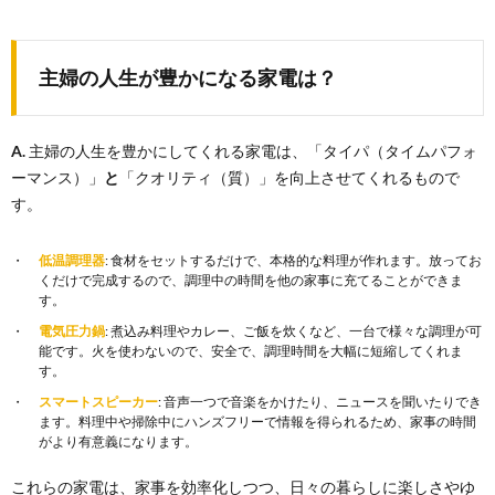
主婦の人生が豊かになる家電は？
A.
主婦の人生を豊かにしてくれる家電は、「タイパ（タイムパフォ
ーマンス）」
と
「クオリティ（質）」を向上させてくれるもので
す。
低温調理器
: 食材をセットするだけで、本格的な料理が作れます。放ってお
くだけで完成するので、調理中の時間を他の家事に充てることができま
す。
電気圧力鍋
: 煮込み料理やカレー、ご飯を炊くなど、一台で様々な調理が可
能です。火を使わないので、安全で、調理時間を大幅に短縮してくれま
す。
スマートスピーカー
: 音声一つで音楽をかけたり、ニュースを聞いたりでき
ます。料理中や掃除中にハンズフリーで情報を得られるため、家事の時間
がより有意義になります。
これらの家電は、家事を効率化しつつ、日々の暮らしに楽しさやゆ