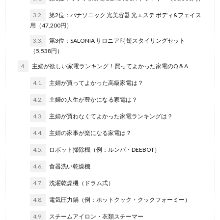
3.2.
第2位：パナソニック 光美容器 光エステ ボディ&フェイス
用（47,200円）
3.3.
第3位：SALONIA サロニア 時短スタイリングセット
（5,538円）
4.
主婦が欲しい家電ランキング！買ってよかった家電のQ＆A
4.1.
主婦が買ってよかった高級家電は？
4.2.
主婦の人生が豊かになる家電は？
4.3.
主婦が買わなくてよかった家電ランキングは？
4.4.
主婦の家事が楽になる家電は？
4.5.
ロボット掃除機（例：ルンバ・DEEBOT）
4.6.
食器洗い乾燥機
4.7.
洗濯乾燥機（ドラム式）
4.8.
電気圧力鍋（例：ホットクック・クックフォーミー）
4.9.
スチームアイロン・衣類スチーマー