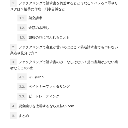
1.
ファクタリングで請求書を偽造するとどうなる？バレる？罪やリ
スクは？勝手に作成・刑事告訴など
1.1.
架空請求
1.2.
金額の水増し
1.3.
懲役の罪に問われることも
2.
ファクタリングで審査が甘いのはどこ？偽造請求書でもバレない
業者や見分け方？
3.
ファクタリングで請求書のみ・なしはない！提出書類が少ない業
者ならこの3社
3.1.
QuQuMo
3.2.
ペイトナーファクタリング
3.3.
ビートレーディング
4.
資金繰りを改善するなら支払い.com
5.
まとめ