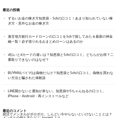
最近の投稿
ずるいお金の稼ぎ方知恵袋・5chの口コミ！あまり知られていない稼
ぎ方・意外なお金の稼ぎ方
激甘地方銀行カードローンの口コミを5chで探してみた＆最新の神金
融一覧！必ず借りれるおまとめローンはあるのか
d払いとdカードの違いは？知恵袋と5chの口コミ。どちらがお得？二
重取りできないのはなぜ？
BUYMA(バイマ)は偽物だらけ？知恵袋と5chの口コミ。偽物を買わな
い方法と騙された体験談
LINE開かないと通知が来ない。知恵袋や5ちゃんねるの口コミ。
iPhone・Android・再インストールなど
最近のコメント
就活でメンタルがボロボロ。しんどい今やらないといけないこととは？
メンタルの保ち方など
に
torrent
より