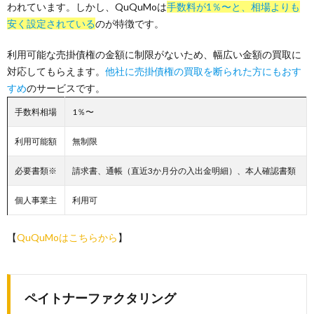
われています。しかし、QuQuMoは
手数料が1％〜と、相場よりも
安く設定されている
のが特徴です。
利用可能な売掛債権の金額に制限がないため、幅広い金額の買取に
対応してもらえます。
他社に売掛債権の買取を断られた方にもおす
すめ
のサービスです。
手数料相場
1％〜
利用可能額
無制限
必要書類※
請求書、通帳（直近3か月分の入出金明細）、本人確認書類
個人事業主
利用可
【
QuQuMoはこちらから
】
ペイトナーファクタリング