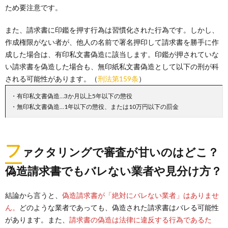
ため要注意です。
また、請求書に印鑑を押す行為は習慣化された行為です。しかし、
作成権限がない者が、他人の名前で署名押印して請求書を勝手に作
成した場合は、有印私文書偽造に該当します。印鑑が押されていな
い請求書を偽造した場合も、無印紙私文書偽造として以下の刑が科
される可能性があります。（
刑法第159条
）
・有印私文書偽造…3か月以上5年以下の懲役
・無印私文書偽造…1年以下の懲役、または10万円以下の罰金
フ
ァクタリングで審査が甘いのはどこ？
偽造請求書でもバレない業者や見分け方？
結論から言うと、
偽造請求書が「絶対にバレない業者」はありませ
ん。
どのような業者であっても、偽造された請求書はバレる可能性
があります。また、
請求書の偽造は法律に違反する行為であるた