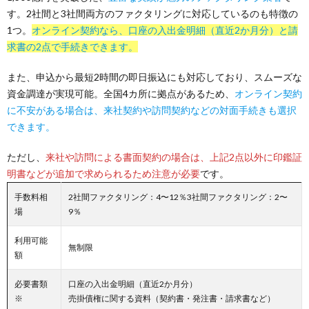
す。2社間と3社間両方のファクタリングに対応しているのも特徴の
1つ。
オンライン契約なら、口座の入出金明細（直近2か月分）と請
求書の2点で手続きできます。
また、申込から最短2時間の即日振込にも対応しており、スムーズな
資金調達が実現可能。全国4カ所に拠点があるため、
オンライン契約
に不安がある場合は、来社契約や訪問契約などの対面手続きも選択
できます。
ただし、
来社や訪問による書面契約の場合は、上記2点以外に印鑑証
明書などが追加で求められるため注意が必要
です。
手数料相
2社間ファクタリング：4〜12％3社間ファクタリング：2〜
場
9％
利用可能
無制限
額
必要書類
口座の入出金明細（直近2か月分）
※
売掛債権に関する資料（契約書・発注書・請求書など）