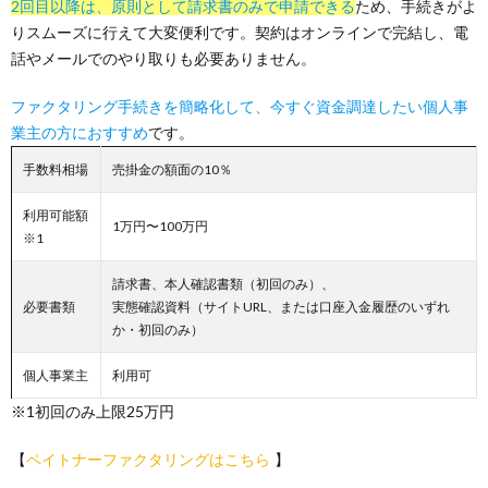
2回目以降は、原則として請求書のみで申請できる
ため、手続きがよ
りスムーズに行えて大変便利です。契約はオンラインで完結し、電
話やメールでのやり取りも必要ありません。
ファクタリング手続きを簡略化して、今すぐ資金調達したい個人事
業主の方におすすめ
です。
手数料相場
売掛金の額面の10％
利用可能額
1万円〜100万円
※1
請求書、本人確認書類（初回のみ）、
必要書類
実態確認資料（サイトURL、または口座入金履歴のいずれ
か・初回のみ）
個人事業主
利用可
※1初回のみ上限25万円
【
ペイトナーファクタリングはこちら
】