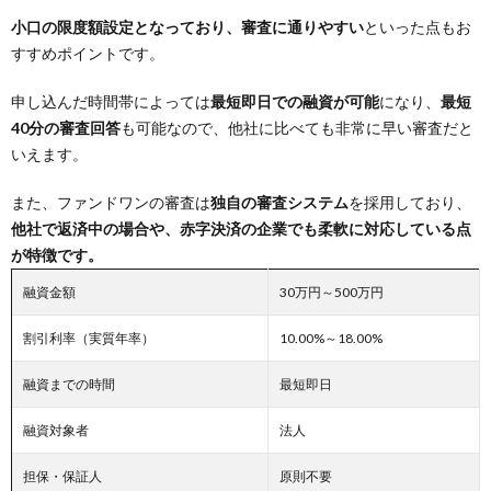
小口の限度額設定となっており、審査に通りやすい
といった点もお
すすめポイントです。
申し込んだ時間帯によっては
最短即日での融資が可能
になり、
最短
40分の審査回答
も可能なので、他社に比べても非常に早い審査だと
いえます。
また、ファンドワンの審査は
独自の審査システム
を採用しており、
他社で返済中の場合や、赤字決済の企業でも柔軟に対応している点
が特徴です。
融資金額
30万円～500万円
割引利率（実質年率）
10.00%～18.00%
融資までの時間
最短即日
融資対象者
法人
担保・保証人
原則不要