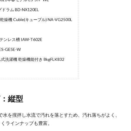
ム BD-NX120EL
Cuble(キューブル) NA-VG2500L
ンレス槽 IAW-T602E
-GE5E-W
洗濯機 乾燥機能付き 8kgFLK832
：縦型
で水を撹拌し水流で汚れを落とすため、汚れ落ちがよく、
よくラインナップも豊富。