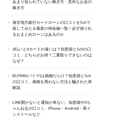
あまり知られていない稼ぎ方・意外なお金の
稼ぎ方
激甘地方銀行カードローンの口コミを5chで
探してみた＆最新の神金融一覧！必ず借りれ
るおまとめローンはあるのか
d払いとdカードの違いは？知恵袋と5chの口
コミ。どちらがお得？二重取りできないのは
なぜ？
BUYMA(バイマ)は偽物だらけ？知恵袋と5ch
の口コミ。偽物を買わない方法と騙された体
験談
LINE開かないと通知が来ない。知恵袋や5ち
ゃんねるの口コミ。iPhone・Android・再イ
ンストールなど