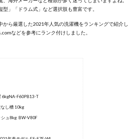
電、海外メーカーなど種類が多く迷ってしまいますよね。
縦型」「ドラム式」など選択肢も豊富です。
から厳選した2021年人気の洗濯機をランキングで紹介し
格.comなどを参考にランク付けしました。
gNA-F60PB13-T
なし槽 10kg
8kg BW-V80F
1年春モデル ES-S7F-WL