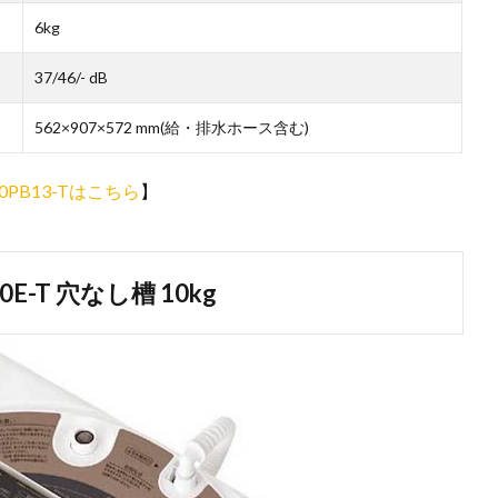
6kg
37/46/- dB
562×907×572 mm(給・排水ホース含む)
0PB13-Tはこちら
】
E-T 穴なし槽 10kg