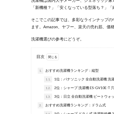
洗濯機は国内大手メーカー、ジェネリック家
「新機種？」「安くなっている型落ち？」「
そこでこの記事では、多彩なラインナップの中
ます。Amazon、ヤフー、楽天の売れ筋、価
洗濯機選びの参考にどうぞ。
目次
おすすめ洗濯機ランキング：縦型
1.
1位：パナソニック 全自動洗濯機 洗濯 6k
1.1.
2位：シャープ 洗濯機 ES-GV10E-T 穴
1.2.
3位：日立 全自動洗濯機 ビートウォッシュ
1.3.
おすすめ洗濯機ランキング：ドラム式
2.
1位：シャープ ドラム式 洗濯乾燥機 202
2.1.