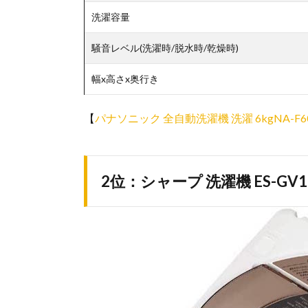
洗濯容量
騒音レベル(洗濯時/脱水時/乾燥時)
幅x高さx奥行き
【
パナソニック 全自動洗濯機 洗濯 6kgNA-F6
2位：シャープ 洗濯機 ES-GV10