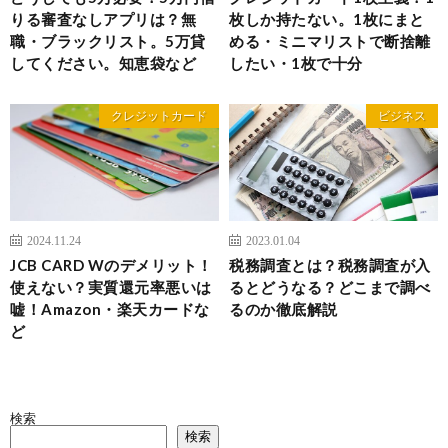
りる審査なしアプリは？無
枚しか持たない。1枚にまと
職・ブラックリスト。5万貸
める・ミニマリストで断捨離
してください。知恵袋など
したい・1枚で十分
クレジットカード
ビジネス
2024.11.24
2023.01.04
JCB CARD Wのデメリット！
税務調査とは？税務調査が入
使えない？実質還元率悪いは
るとどうなる？どこまで調べ
嘘！Amazon・楽天カードな
るのか徹底解説
ど
検索
検索