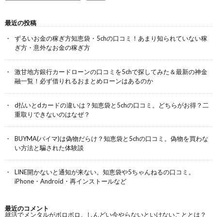
最近の投稿
ずるいお金の稼ぎ方知恵袋・5chの口コミ！あまり知られていない稼
ぎ方・意外なお金の稼ぎ方
激甘地方銀行カードローンの口コミを5chで探してみた＆最新の神金
融一覧！必ず借りれるおまとめローンはあるのか
d払いとdカードの違いは？知恵袋と5chの口コミ。どちらがお得？二
重取りできないのはなぜ？
BUYMA(バイマ)は偽物だらけ？知恵袋と5chの口コミ。偽物を買わな
い方法と騙された体験談
LINE開かないと通知が来ない。知恵袋や5ちゃんねるの口コミ。
iPhone・Android・再インストールなど
最近のコメント
就活でメンタルがボロボロ。しんどい今やらないといけないこととは？