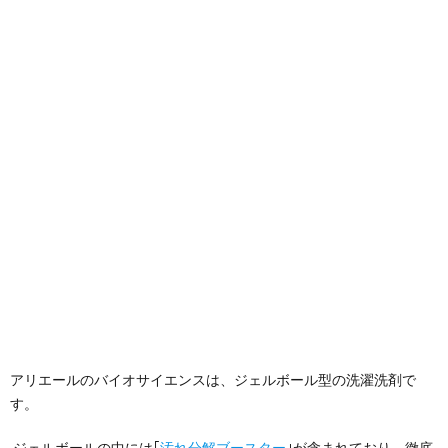
アリエールのバイオサイエンスは、ジェルボール型の洗濯洗剤で
す。
ジェルボールの中には｢
汚れ分解ブースター
｣が含まれており、徹底