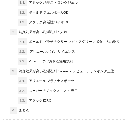
1.1.
アタック 消臭ストロングジェル
1.2.
ボールド ジェルボール3D
1.3.
アタック 高活性バイオEX
2.
消臭効果が高い洗濯洗剤：人気
2.1.
ボールド プラチナクリーン ピュアグリーンボタニカの香り
2.2.
アリエール バイオサイエンス
2.3.
Rinenna つけおき洗濯用洗剤
3.
消臭効果が高い洗濯洗剤：amazonレビュー、ランキング上位
3.1.
アリエール プラチナスポーツ
3.2.
スーパーナノックス ニオイ専用
3.3.
アタックZERO
4.
まとめ