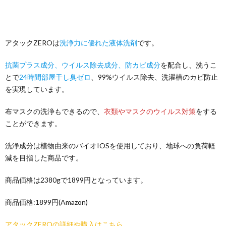
アタックZEROは
洗浄力に優れた液体洗剤
です。
抗菌プラス成分、ウイルス除去成分、防カビ成分
を配合し、洗うこ
とで
24時間部屋干し臭ゼロ
、99%ウイルス除去、洗濯槽のカビ防止
を実現しています。
布マスクの洗浄もできるので、
衣類やマスクのウイルス対策
をする
ことができます。
洗浄成分は植物由来のバイオIOSを使用しており、地球への負荷軽
減を目指した商品です。
商品価格は2380gで1899円となっています。
商品価格:1899円(Amazon)
アタックZEROの詳細や購入はこちら