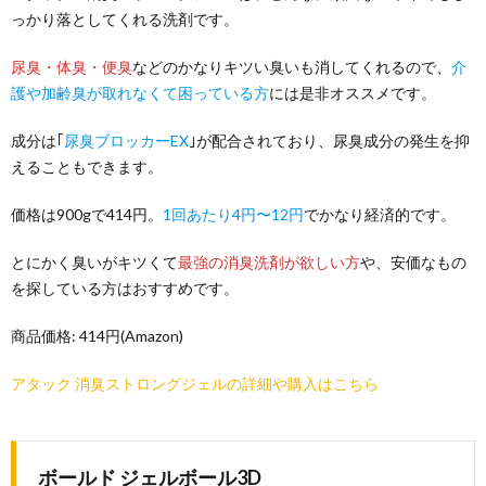
っかり落としてくれる洗剤です。
尿臭・体臭・便臭
などのかなりキツい臭いも消してくれるので、
介
護や加齢臭が取れなくて困っている方
には是非オススメです。
成分は｢
尿臭ブロッカーEX
｣が配合されており、尿臭成分の発生を抑
えることもできます。
価格は900gで414円。
1回あたり4円〜12円
でかなり経済的です。
とにかく臭いがキツくて
最強の消臭洗剤が欲しい方
や、安価なもの
を探している方はおすすめです。
商品価格: 414円(Amazon)
アタック 消臭ストロングジェルの詳細や購入はこちら
ボールド ジェルボール3D