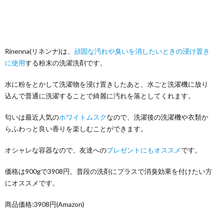
Rinenna(リネンナ)は、
頑固な汚れや臭いを消したいときの浸け置き
に使用
する粉末の洗濯洗剤です。
水に粉をとかして洗濯物を浸け置きしたあと、水ごと洗濯機に放り
込んで普通に洗濯することで綺麗に汚れを落としてくれます。
匂いは最近人気の
ホワイトムスク
なので、洗濯後の洗濯機や衣類か
らふわっと良い香りを楽しむことができます。
オシャレな容器なので、友達への
プレゼントにもオススメ
です。
価格は900gで3908円。普段の洗剤にプラスで消臭効果を付けたい方
にオススメです。
商品価格:3908円(Amazon)