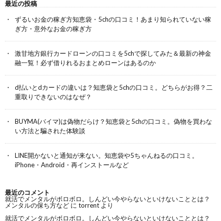
最近の投稿
ずるいお金の稼ぎ方知恵袋・5chの口コミ！あまり知られていない稼
ぎ方・意外なお金の稼ぎ方
激甘地方銀行カードローンの口コミを5chで探してみた＆最新の神金
融一覧！必ず借りれるおまとめローンはあるのか
d払いとdカードの違いは？知恵袋と5chの口コミ。どちらがお得？二
重取りできないのはなぜ？
BUYMA(バイマ)は偽物だらけ？知恵袋と5chの口コミ。偽物を買わな
い方法と騙された体験談
LINE開かないと通知が来ない。知恵袋や5ちゃんねるの口コミ。
iPhone・Android・再インストールなど
最近のコメント
就活でメンタルがボロボロ。しんどい今やらないといけないこととは？
メンタルの保ち方など
に
torrent
より
就活でメンタルがボロボロ。しんどい今やらないといけないこととは？