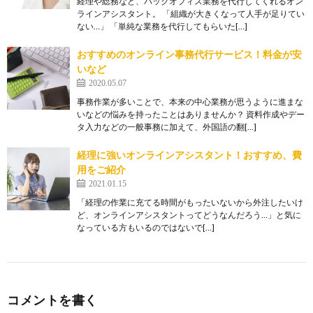
経理や総務など、バックオフィス業務を代行してくれるオン
ラインアシスタント。 「組織が大きくなって人手が足りてい
ない…」 「単純な業務を代行してもらいた[…]
おすすめのオンライン事務代行サービス！料金が安
いなど
2020.05.07
事務作業が多いことで、本来の中心業務が思うように進まな
いなどの悩みを持ったことはありませんか？ 資料作成やデー
タ入力などの一般事務に加えて、外国語の翻[…]
経理に強いオンラインアシスタント！おすすめ、費
用をご紹介
2021.01.15
「経理の作業に充てる時間がもったいないから外注したいけ
ど、オンラインアシスタントってどうなんだろう…」と気に
なっている方もいるのではないで[…]
コメントを書く