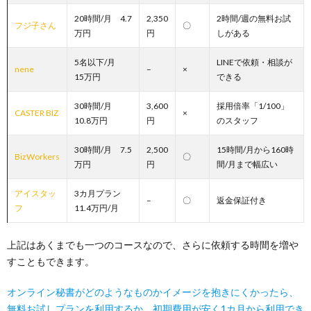
20時間/月 4.7
2,350
2時間/週の無料お試
フジ子さん
〇
万円
円
しがある
5名以下/月
LINEで依頼・相談が
nene
–
×
15万円
できる
30時間/月
3,600
採用倍率「1/100」
CASTER BIZ
×
10.8万円
円
のスタッフ
30時間/月 7.5
2,500
15時間/月から160時
BizWorkers
〇
万円
円
間/月まで幅広い
アイスタッ
3カ月プラン
–
〇
返金保証付き
フ
11.4万円/月
上記はあくまでも一つのコースなので、さらに依頼する時間を増や
すこともできます。
オンライン秘書がどのようなものかイメージを抱きにくかったら、
無料お試しプランを利用するか、初期費用が安く1カ月から利用でき