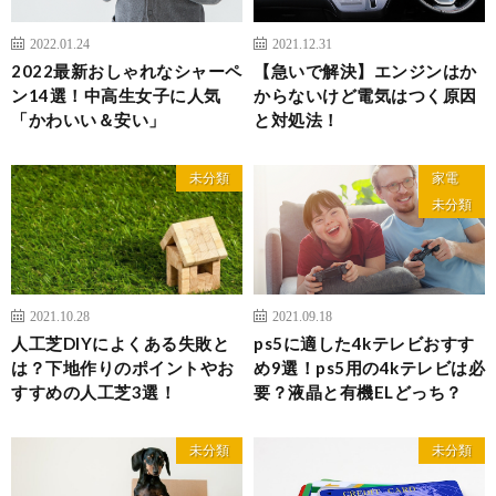
2022.01.24
2021.12.31
2022最新おしゃれなシャーペ
【急いで解決】エンジンはか
ン14選！中高生女子に人気
からないけど電気はつく原因
「かわいい＆安い」
と対処法！
未分類
家電
未分類
2021.10.28
2021.09.18
人工芝DIYによくある失敗と
ps5に適した4kテレビおすす
は？下地作りのポイントやお
め9選！ps5用の4kテレビは必
すすめの人工芝3選！
要？液晶と有機ELどっち？
未分類
未分類