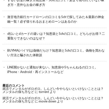
ぎ方・意外なお金の稼ぎ方
激甘地方銀行カードローンの口コミを5chで探してみた＆最新の神金
融一覧！必ず借りれるおまとめローンはあるのか
d払いとdカードの違いは？知恵袋と5chの口コミ。どちらがお得？二
重取りできないのはなぜ？
BUYMA(バイマ)は偽物だらけ？知恵袋と5chの口コミ。偽物を買わな
い方法と騙された体験談
LINE開かないと通知が来ない。知恵袋や5ちゃんねるの口コミ。
iPhone・Android・再インストールなど
最近のコメント
就活でメンタルがボロボロ。しんどい今やらないといけないこととは？
メンタルの保ち方など
に
torrent
より
就活でメンタルがボロボロ。しんどい今やらないといけないこととは？
メンタルの保ち方など
に
movie down
より