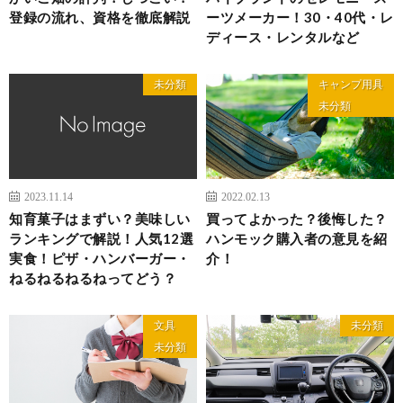
登録の流れ、資格を徹底解説
ーツメーカー！30・40代・レ
ディース・レンタルなど
未分類
キャンプ用具
未分類
2023.11.14
2022.02.13
知育菓子はまずい？美味しい
買ってよかった？後悔した？
ランキングで解説！人気12選
ハンモック購入者の意見を紹
実食！ピザ・ハンバーガー・
介！
ねるねるねるねってどう？
文具
未分類
未分類