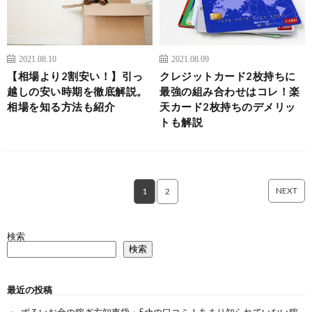
2021.08.10
2021.08.09
【相場より2割安い！】引っ
クレジットカード2枚持ちに
越しの安い時期を徹底解説。
最強の組み合わせはコレ！楽
相場を知る方法も紹介
天カード2枚持ちのデメリッ
トも解説
NEXT
1
2
検索
検索
最近の投稿
ずるいお金の稼ぎ方知恵袋・5chの口コミ！あまり知られていない稼