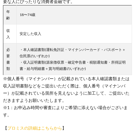
要な人にぴったりな消費者金融です。
年
18〜74歳
齢
収
安定した収入
入
必
・本人確認書類(運転免許証・マイナンバーカード・パスポート＋
要
住民票のいずれか)
書
・収入証明書類(源泉徴収票・確定申告書・税額通知書・所得証明
類
書・給与明細書＋賞与明細書のいずれか)
※個人番号（マイナンバー）が記載されている本人確認書類または
収入証明書類などをご提出いただく際は、個人番号（マイナンバ
ー）が記載されている箇所を見えないように加工して、ご提出いた
だきますようお願いいたします。
※1：お申込み時間や審査によりご希望に添えない場合がございま
す。
【
プロミスの詳細はこちらから
】