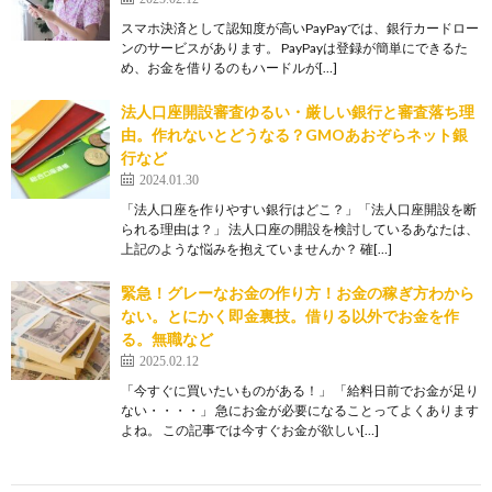
スマホ決済として認知度が高いPayPayでは、銀行カードロー
ンのサービスがあります。 PayPayは登録が簡単にできるた
め、お金を借りるのもハードルが[…]
法人口座開設審査ゆるい・厳しい銀行と審査落ち理
由。作れないとどうなる？GMOあおぞらネット銀
行など
2024.01.30
「法人口座を作りやすい銀行はどこ？」「法人口座開設を断
られる理由は？」 法人口座の開設を検討しているあなたは、
上記のような悩みを抱えていませんか？ 確[…]
緊急！グレーなお金の作り方！お金の稼ぎ方わから
ない。とにかく即金裏技。借りる以外でお金を作
る。無職など
2025.02.12
「今すぐに買いたいものがある！」 「給料日前でお金が足り
ない・・・・」 急にお金が必要になることってよくあります
よね。 この記事では今すぐお金が欲しい[…]