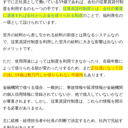
すでに正社員として働いている19歳であれば、会社の従業員貸付制
度を利用するのも一つの手です。
従業員貸付制度とは、会社の審査
に通過すれば会社からお金を借りられる制度
のことで、福利厚生の
一環として設けられています。
翌月の給料から差し引かれる給料の前借とは異なるシステムなの
で、従業員貸付制度を利用した翌月の給料に大きな影響は出ないの
がメリットです。
ただ、使用用途によっては制度を利用できなかったり、在籍年数に
よって借りられる額が変わったりするため、まだ
正社員になって日
の浅い19歳は数万円しか借りられない可能性
もあります。
金融機関で借りる場合、一般的に、事故情報や延滞情報が金融機関
の個人信用情報に登録されていないか、他で借入していないかなど
が審査されます。しかし、従業員貸付制度は、これらの情報を開示
する必要がありません。
主に総務・経理担当者や社長の判断で決定するため、社内で完結す
る利点があります。