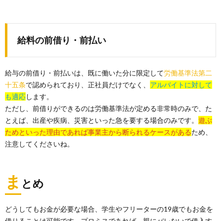
給料の前借り・前払い
給与の前借り・前払いは、既に働いた分に限定して
労働基準法第二
十五条
で認められており、正社員だけでなく、
アルバイトに対して
も適応
します。
ただし、前借りができるのは労働基準法が定める非常時のみで、た
とえば、出産や疾病、災害といった急を要する場合のみです。
遊ぶ
ためといった理由であれば事業主から断られるケースがある
ため、
注意してくださいね。
ま
とめ
どうしてもお金が必要な場合、学生やフリーターの19歳でもお金を
借りることは可能です。プロミスであれば、親にバレないで借入す