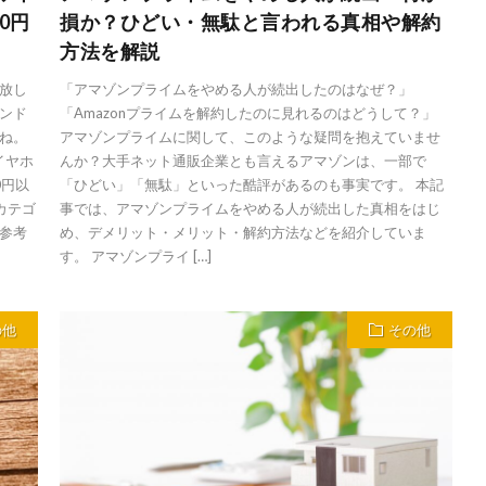
0円
損か？ひどい・無駄と言われる真相や解約
方法を解説
放し
「アマゾンプライムをやめる人が続出したのはなぜ？」
ンド
「Amazonプライムを解約したのに見れるのはどうして？」
ね。
アマゾンプライムに関して、このような疑問を抱えていませ
イヤホ
んか？大手ネット通販企業とも言えるアマゾンは、一部で
0円以
「ひどい」「無駄」といった酷評があるのも事実です。 本記
カテゴ
事では、アマゾンプライムをやめる人が続出した真相をはじ
参考
め、デメリット・メリット・解約方法などを紹介していま
す。 アマゾンプライ […]
の他
その他