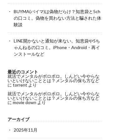
BUYMA(バイマ)は偽物だらけ？知恵袋と5ch
の口コミ。偽物を買わない方法と騙された体
験談
LINE開かないと通知が来ない。知恵袋や5ち
ゃんねるの口コミ。iPhone・Android・再イ
ンストールなど
最近のコメント
就活でメンタルがボロボロ。しんどい今やらな
いといけないこととは？メンタルの保ち方など
に
torrent
より
就活でメンタルがボロボロ。しんどい今やらな
いといけないこととは？メンタルの保ち方など
に
movie down
より
アーカイブ
2025年11月