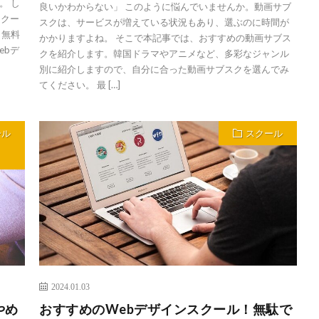
。 し
良いかわからない」 このように悩んでいませんか。動画サブ
スクー
スクは、サービスが増えている状況もあり、選ぶのに時間が
 無料
かかりますよね。 そこで本記事では、おすすめの動画サブス
ebデ
クを紹介します。韓国ドラマやアニメなど、多彩なジャンル
別に紹介しますので、自分に合った動画サブスクを選んでみ
てください。 最 […]
ール
スクール
2024.01.03
やめ
おすすめのWebデザインスクール！無駄で