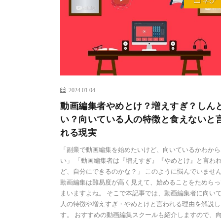
学び
2024.01.04
動画編集者やめとけ？増えすぎ？しん
い？向いている人の特徴と食えないと
れる現実
「副業で動画編集を始めたいけど、向いているかわから
い」 「動画編集者は『増えすぎ』『やめとけ』と言わ
ど、自分にできるのかな？」 このように悩んでいませ
動画編集は難易度が高く見えて、始めることをためらっ
まいますよね。 そこで本記事では、動画編集者に向い
人の特徴や増えすぎ・やめとけと言われる理由を解説し
す。 おすすめの動画編集スクールも紹介しますので、