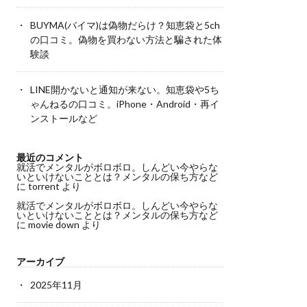
BUYMA(バイマ)は偽物だらけ？知恵袋と5ch
の口コミ。偽物を買わない方法と騙された体
験談
LINE開かないと通知が来ない。知恵袋や5ち
ゃんねるの口コミ。iPhone・Android・再イ
ンストールなど
最近のコメント
就活でメンタルがボロボロ。しんどい今やらな
いといけないこととは？メンタルの保ち方など
に
torrent
より
就活でメンタルがボロボロ。しんどい今やらな
いといけないこととは？メンタルの保ち方など
に
movie down
より
アーカイブ
2025年11月