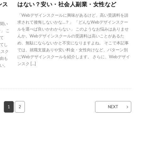
ンス
はない？安い・社会人副業・女性など
「Webデザインスクールに興味があるけど、高い受講料を請
求されて後悔しないかな…？」 「どんなWebデザインスクー
聞い
ルを選べば良いかわからない」 このようなお悩みはありませ
」 こ
んか。Webデザインスクールの受講料は高いことがあるた
て
め、無駄にならないかと不安になりますよね。 そこで本記事
てし
では、就職支援ありや安い料金・女性向けなど、パターン別
集スク
にWebデザインスクールを紹介します。 さらに、Webデザイ
由も
ンスク […]
い。
1
2
NEXT