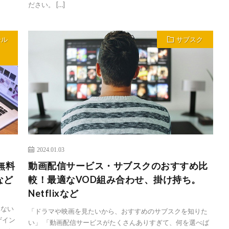
ださい。 […]
ール
サブスク
2024.01.03
無料
動画配信サービス・サブスクのおすすめ比
など
較！最適なVOD組み合わせ、掛け持ち。
Netflixなど
」
らない
「ドラマや映画を見たいから、おすすめのサブスクを知りた
ザイン
い」 「動画配信サービスがたくさんありすぎて、何を選べば