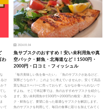
2024.01.04
ど
魚サブスクのおすすめ！安い未利用魚や真
言わ
空パック・鮮魚・北海道など！1500円・
2000円・口コミ・フィッシュル
な
「毎月美味しい魚を食べたい」 「魚のサブスクがあるけど、
れるけ
実際どうなの？」 このように考えていませんか。安くて高品
んか？
質な魚はスーパーに売っておらず、なかなか食べられないで
てし
すよね。 そこで本記事では、魚のおすすめサブスクを紹介し
ている
ます。安い未利用魚や1500円〜2000円の格安・真空パッ
ま
ク・鮮魚など、要望に合った最適なサブスクを解説します。
向いて
魚のサブスクを利用して、毎日の食事に彩りを加えてみてく