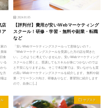
2024.01.05
気店
【評判付】費用が安いWebマーケティング
リア
スクール！研修・学習・無料や副業・転職
など
「家の
「安いWebマーケティングスクールって意味ないの？」
。美味
「Webマーケティングスクールを受講した方の話を聞きた
日食
い」 このように考えていませんか。安いWebマーケティング
ている
スクールと聞くと、受講してもスキルが身につかないのでは
舗から
と不安になりますよね。 そこで本記事では、安いながらも質
な方
の高いWebマーケティングスクールを紹介します。 無料や副
相場は
業・フリーランス向け、研修ありなど、要望別に紹介します
ので、自身に […]
ール
サブスク