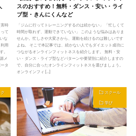
人
スのおすすめ！無料・ダンス・安い・ライ
ブ型・きんにくんなど
災害時
「ジムに行ってトレーニングするのは続かない」 「忙しくて
もって
時間が取れず、運動できていない」 このような悩みはありま
いな
せんか。忙しさや大変さから、運動を続けるのは難しいです
、利用
よね。 そこで本記事では、続かない人でもダイエット成功に
す。
つながるオンラインフィットネスを紹介します。 無料・安
源メ
い・ダンス・ライブ型などパターンや要望別に紹介しますの
ポータ
で、自分に合ったオンラインフィットネスを選びましょう。
オンラインフィ […]
スク
スクール
学び