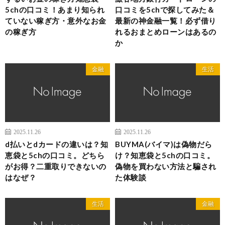
5chの口コミ！あまり知られ
口コミを5chで探してみた＆
ていない稼ぎ方・意外なお金
最新の神金融一覧！必ず借り
の稼ぎ方
れるおまとめローンはあるの
か
金融
生活
2025.11.26
2025.11.26
d払いとdカードの違いは？知
BUYMA(バイマ)は偽物だら
恵袋と5chの口コミ。どちら
け？知恵袋と5chの口コミ。
がお得？二重取りできないの
偽物を買わない方法と騙され
はなぜ？
た体験談
生活
金融