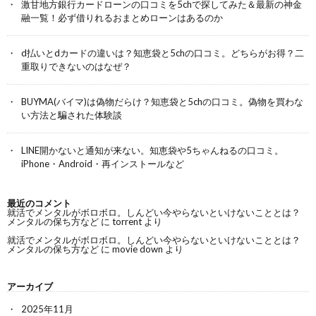
激甘地方銀行カードローンの口コミを5chで探してみた＆最新の神金
融一覧！必ず借りれるおまとめローンはあるのか
d払いとdカードの違いは？知恵袋と5chの口コミ。どちらがお得？二
重取りできないのはなぜ？
BUYMA(バイマ)は偽物だらけ？知恵袋と5chの口コミ。偽物を買わな
い方法と騙された体験談
LINE開かないと通知が来ない。知恵袋や5ちゃんねるの口コミ。
iPhone・Android・再インストールなど
最近のコメント
就活でメンタルがボロボロ。しんどい今やらないといけないこととは？
メンタルの保ち方など
に
torrent
より
就活でメンタルがボロボロ。しんどい今やらないといけないこととは？
メンタルの保ち方など
に
movie down
より
アーカイブ
2025年11月